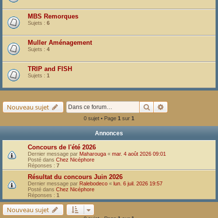
MBS Remorques
Sujets :
6
Muller Aménagement
Sujets :
4
TRIP and FISH
Sujets :
1
Rechercher
Recherche avancé
Nouveau sujet
0 sujet • Page
1
sur
1
Annonces
Concours de l'été 2026
Dernier message par
Maharouga
«
mar. 4 août 2026 09:01
Posté dans
Chez Nicéphore
Réponses :
7
Résultat du concours Juin 2026
Dernier message par
Ralebodeco
«
lun. 6 juil. 2026 19:57
Posté dans
Chez Nicéphore
Réponses :
1
Nouveau sujet