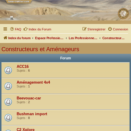
FAQ
Index du Forum
S’enregistrer
Connexion
Index du forum
Espace Professionnel
Les Professionnels nous parlent
Constructeurs et Aménageurs
Constructeurs et Aménageurs
Forum
ACC16
Sujets :
6
Aménagement 4x4
Sujets :
1
Beevouac-car
Sujets :
2
Bushman import
Sujets :
8
C2 Xplore