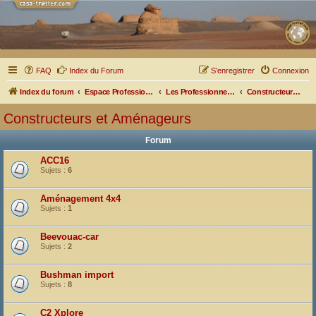
FAQ
Index du Forum
S’enregistrer
Connexion
Index du forum
Espace Professionnel
Les Professionnels nous parlent
Constructeurs et Aménageurs
Constructeurs et Aménageurs
Forum
ACC16
Sujets :
6
Aménagement 4x4
Sujets :
1
Beevouac-car
Sujets :
2
Bushman import
Sujets :
8
C2 Xplore