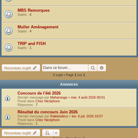
MBS Remorques
Sujets :
6
Muller Aménagement
Sujets :
4
TRIP and FISH
Sujets :
1
Rechercher
Recherche avancé
Nouveau sujet
0 sujet • Page
1
sur
1
Annonces
Concours de l'été 2026
Dernier message par
Maharouga
«
mar. 4 août 2026 09:01
Posté dans
Chez Nicéphore
Réponses :
7
Résultat du concours Juin 2026
Dernier message par
Ralebodeco
«
lun. 6 juil. 2026 19:57
Posté dans
Chez Nicéphore
Réponses :
1
Nouveau sujet