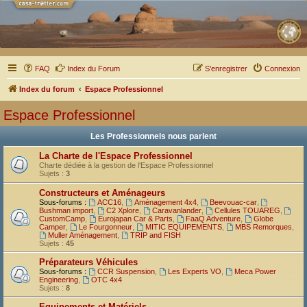
FAQ
Index du Forum
S’enregistrer
Connexion
Index du forum
Espace Professionnel
Espace Professionnel
Les Professionnels nous parlent
La Charte de l'Espace Professionnel
Charte dédiée à la gestion de l'Espace Professionnel
Sujets :
3
Constructeurs et Aménageurs
Sous-forums :
ACC16
,
Aménagement 4x4
,
Beevouac-car
,
Bushman import
,
C2 Xplore
,
Caravanlander
,
Cellules TOUAREG
,
CustomCamp
,
Eurojapan Car & Parts
,
FaaQ Adventure
,
Globe
Camper
,
Le Fourgonneur
,
MITIC EQUIPEMENTS
,
MBS Remorques
,
Muller Aménagement
,
TRIP and FISH
Sujets :
45
Préparateurs Véhicules
Sous-forums :
CCR Suspension
,
Les Experts VO
,
Meca Power
Engineering
,
OTC 4x4
Sujets :
8
Equipements et Matériels