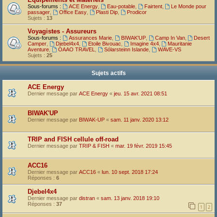
Sous-forums :
ACE Energy
,
Eau-potable
,
Fairtent
,
Le Monde pour
passager
,
Office Easy
,
Plasti Dip
,
Prodicor
Sujets :
13
Voyagistes - Assureurs
Sous-forums :
Assurances Marie
,
BIWAK'UP
,
Camp In Van
,
Desert
Camper
,
Djebel4x4
,
Etoile Bivouac
,
Imagine 4x4
,
Mauritanie
Aventure
,
OAAO TRAVEL
,
Sólarsteinn Islande
,
WAVE-VS
Sujets :
25
Sujets actifs
ACE Energy
Dernier message par
ACE Energy
«
jeu. 15 avr. 2021 08:51
BIWAK'UP
Dernier message par
BIWAK-UP
«
sam. 11 janv. 2020 13:12
TRIP and FISH cellule off-road
Dernier message par
TRIP & FISH
«
mar. 19 févr. 2019 15:45
ACC16
Dernier message par
ACC16
«
lun. 10 sept. 2018 17:24
Réponses :
6
Djebel4x4
Dernier message par
distran
«
sam. 13 janv. 2018 19:10
Réponses :
37
1
2