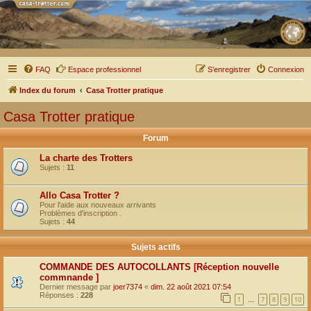
FAQ
Espace professionnel
S’enregistrer
Connexion
Index du forum
Casa Trotter pratique
Casa Trotter pratique
Forum
La charte des Trotters
Sujets :
11
Allo Casa Trotter ?
Pour l'aide aux nouveaux arrivants
Problèmes d'inscription .
Sujets :
44
Sujets actifs
COMMANDE DES AUTOCOLLANTS [Réception nouvelle
commnande ]
Dernier message par
joer7374
«
dim. 22 août 2021 07:54
Réponses :
228
1
7
8
9
10
…