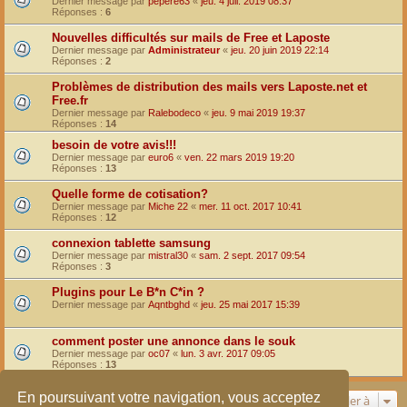
Dernier message par
pepere63
«
jeu. 4 juil. 2019 08:37
Réponses :
6
Nouvelles difficultés sur mails de Free et Laposte
Dernier message par
Administrateur
«
jeu. 20 juin 2019 22:14
Réponses :
2
Problèmes de distribution des mails vers Laposte.net et
Free.fr
Dernier message par
Ralebodeco
«
jeu. 9 mai 2019 19:37
Réponses :
14
besoin de votre avis!!!
Dernier message par
euro6
«
ven. 22 mars 2019 19:20
Réponses :
13
Quelle forme de cotisation?
Dernier message par
Miche 22
«
mer. 11 oct. 2017 10:41
Réponses :
12
connexion tablette samsung
Dernier message par
mistral30
«
sam. 2 sept. 2017 09:54
Réponses :
3
Plugins pour Le B*n C*in ?
Dernier message par
Aqntbghd
«
jeu. 25 mai 2017 15:39
comment poster une annonce dans le souk
Dernier message par
oc07
«
lun. 3 avr. 2017 09:05
Réponses :
13
En poursuivant votre navigation, vous acceptez
Aller à