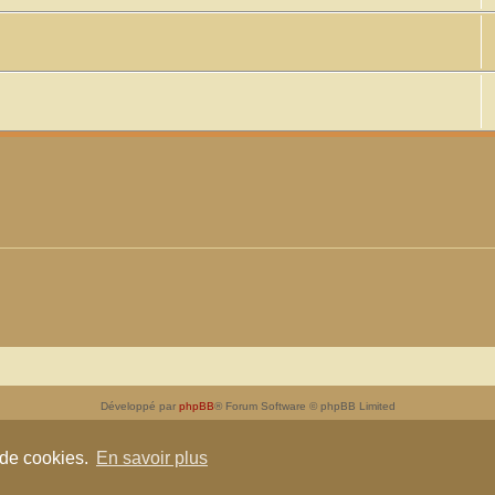
Développé par
phpBB
® Forum Software © phpBB Limited
Traduit par
phpBB-fr.com
Confidentialité
|
Conditions
 de cookies.
En savoir plus