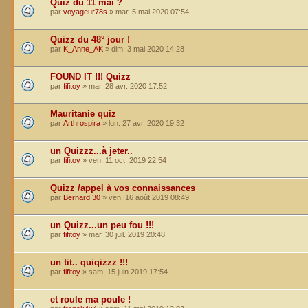
Quiz du 11 mai ?
par
voyageur78s
»
mar. 5 mai 2020 07:54
Quizz du 48° jour !
par
K_Anne_AK
»
dim. 3 mai 2020 14:28
FOUND IT !!! Quizz
par
fifitoy
»
mar. 28 avr. 2020 17:52
Mauritanie quiz
par
Arthrospira
»
lun. 27 avr. 2020 19:32
un Quizzz...à jeter..
par
fifitoy
»
ven. 11 oct. 2019 22:54
Quizz /appel à vos connaissances
par
Bernard 30
»
ven. 16 août 2019 08:49
un Quizz...un peu fou !!!
par
fifitoy
»
mar. 30 juil. 2019 20:48
un tit.. quiqizzz !!!
par
fifitoy
»
sam. 15 juin 2019 17:54
et roule ma poule !