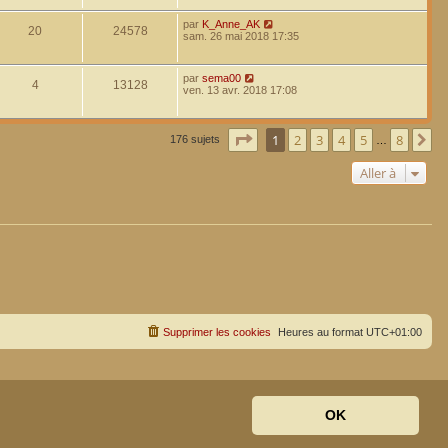
par
K_Anne_AK
20
24578
sam. 26 mai 2018 17:35
par
sema00
4
13128
ven. 13 avr. 2018 17:08
Page
1
sur
8
1
2
3
4
5
8
Su
176 sujets
…
Aller à
Supprimer les cookies
Heures au format
UTC+01:00
OK