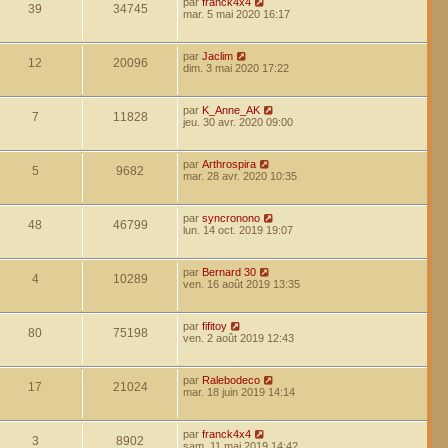
par
franck4x4
39
34745
mar. 5 mai 2020 16:17
par
Jaclim
12
20096
dim. 3 mai 2020 17:22
par
K_Anne_AK
7
11828
jeu. 30 avr. 2020 09:00
par
Arthrospira
5
9682
mar. 28 avr. 2020 10:35
par
syncronono
48
46799
lun. 14 oct. 2019 19:07
par
Bernard 30
4
10289
ven. 16 août 2019 13:35
par
fifitoy
80
75198
ven. 2 août 2019 12:43
par
Ralebodeco
17
21024
mar. 18 juin 2019 14:14
par
franck4x4
3
8902
sam. 11 mai 2019 14:42