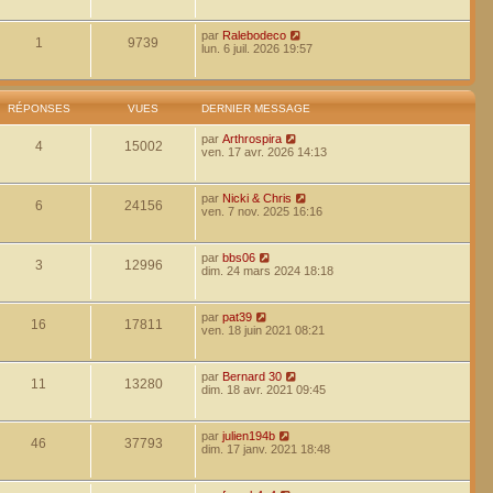
par
Ralebodeco
1
9739
lun. 6 juil. 2026 19:57
RÉPONSES
VUES
DERNIER MESSAGE
par
Arthrospira
4
15002
ven. 17 avr. 2026 14:13
par
Nicki & Chris
6
24156
ven. 7 nov. 2025 16:16
par
bbs06
3
12996
dim. 24 mars 2024 18:18
par
pat39
16
17811
ven. 18 juin 2021 08:21
par
Bernard 30
11
13280
dim. 18 avr. 2021 09:45
par
julien194b
46
37793
dim. 17 janv. 2021 18:48