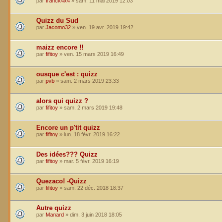
par
franck4x4
»
sam. 11 mai 2019 12:03
Quizz du Sud
par
Jacomo32
»
ven. 19 avr. 2019 19:42
maizz encore !!
par
fifitoy
»
ven. 15 mars 2019 16:49
ousque c'est : quizz
par
pvb
»
sam. 2 mars 2019 23:33
alors qui quizz ?
par
fifitoy
»
sam. 2 mars 2019 19:48
Encore un p'tit quizz
par
fifitoy
»
lun. 18 févr. 2019 16:22
Des idées??? Quizz
par
fifitoy
»
mar. 5 févr. 2019 16:19
Quezaco! -Quizz
par
fifitoy
»
sam. 22 déc. 2018 18:37
Autre quizz
par
Manard
»
dim. 3 juin 2018 18:05