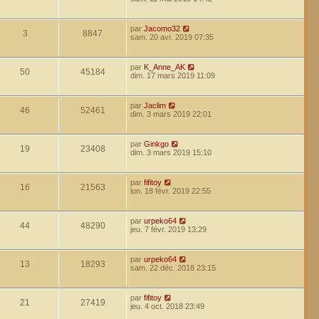
par
Jacomo32
3
8847
sam. 20 avr. 2019 07:35
par
K_Anne_AK
50
45184
dim. 17 mars 2019 11:09
par
Jaclim
46
52461
dim. 3 mars 2019 22:01
par
Ginkgo
19
23408
dim. 3 mars 2019 15:10
par
fifitoy
16
21563
lun. 18 févr. 2019 22:55
par
urpeko64
44
48290
jeu. 7 févr. 2019 13:29
par
urpeko64
13
18293
sam. 22 déc. 2018 23:15
par
fifitoy
21
27419
jeu. 4 oct. 2018 23:49