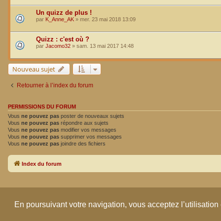
Un quizz de plus !
par
K_Anne_AK
»
mer. 23 mai 2018 13:09
Quizz : c'est où ?
par
Jacomo32
»
sam. 13 mai 2017 14:48
Nouveau sujet
Retourner à l’index du forum
PERMISSIONS DU FORUM
Vous
ne pouvez pas
poster de nouveaux sujets
Vous
ne pouvez pas
répondre aux sujets
Vous
ne pouvez pas
modifier vos messages
Vous
ne pouvez pas
supprimer vos messages
Vous
ne pouvez pas
joindre des fichiers
Index du forum
En poursuivant votre navigation, vous acceptez l’utilisation