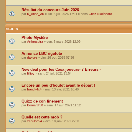
Résultat du concours Juin 2026
par
K_Anne_AK
»
lun. 6 juil. 2026 17:11
» dans
Chez Nicéphore
SUJETS
Photo Mystère
par
Arthrospira
»
ven. 6 mars 2026 12:09
Annonce LBC rigolote
par
dakure
»
dim. 26 oct. 2025 07:36
New deal pour les Casa joueurs- 7 Erreurs -
par
fifitoy
»
sam. 24 juil. 2021 13:54
Encore un peu d'boulot avant le départ !
par
franck4x4
»
mar. 13 avr. 2021 10:40
Quizz de con finement
par
Bernard 30
»
sam. 17 avr. 2021 11:12
Quelle est cette mob ?
par
zebulon54
»
dim. 10 janv. 2021 22:11