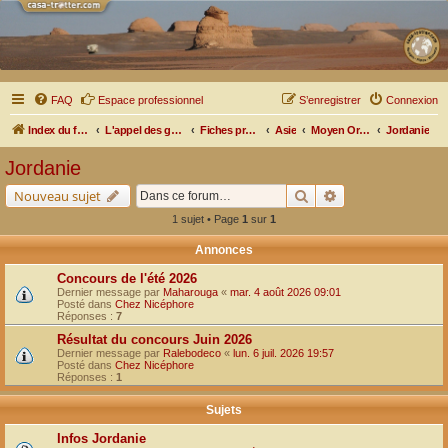
FAQ
Espace professionnel
S’enregistrer
Connexion
Index du forum
L'appel des grands espaces
Fiches pratiques par pays, pistes et bivouacs
Asie
Moyen Orient
Jordanie
Jordanie
Rechercher
Recherche avancé
Nouveau sujet
1 sujet • Page
1
sur
1
Annonces
Concours de l'été 2026
Dernier message par
Maharouga
«
mar. 4 août 2026 09:01
Posté dans
Chez Nicéphore
Réponses :
7
Résultat du concours Juin 2026
Dernier message par
Ralebodeco
«
lun. 6 juil. 2026 19:57
Posté dans
Chez Nicéphore
Réponses :
1
Sujets
Infos Jordanie