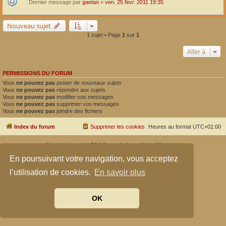
Dernier message par
gaetan
«
ven. 25 févr. 2011 19:35
Nouveau sujet
1 sujet • Page
1
sur
1
Aller à
PERMISSIONS DU FORUM
Vous
ne pouvez pas
poster de nouveaux sujets
Vous
ne pouvez pas
répondre aux sujets
Vous
ne pouvez pas
modifier vos messages
Vous
ne pouvez pas
supprimer vos messages
Vous
ne pouvez pas
joindre des fichiers
Index du forum
Supprimer les cookies
Heures au format
UTC+01:00
Développé par
phpBB
® Forum Software © phpBB Limited
Traduit par
phpBB-fr.com
En poursuivant votre navigation, vous acceptez
Confidentialité
|
Conditions
l’utilisation de cookies.
En savoir plus
OK