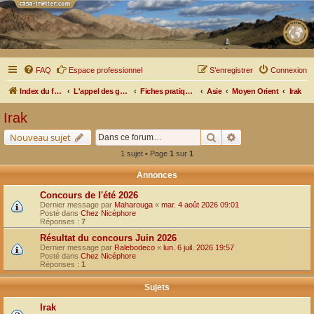
FAQ
Espace professionnel
S’enregistrer
Connexion
Index du forum
L'appel des grands espaces
Fiches pratiques par pays, pistes et bivouacs
Asie
Moyen Orient
Irak
Irak
Rechercher
Recherche avancé
Nouveau sujet
1 sujet • Page
1
sur
1
Annonces
Concours de l'été 2026
Dernier message par
Maharouga
«
mar. 4 août 2026 09:01
Posté dans
Chez Nicéphore
Réponses :
7
Résultat du concours Juin 2026
Dernier message par
Ralebodeco
«
lun. 6 juil. 2026 19:57
Posté dans
Chez Nicéphore
Réponses :
1
Sujets
Irak