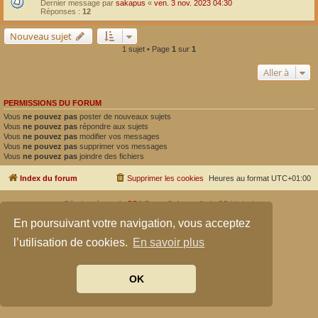
Dernier message par
sakapus
«
ven. 3 nov. 2023 04:30
Réponses :
12
Nouveau sujet
1 sujet • Page
1
sur
1
Aller à
PERMISSIONS DU FORUM
Vous
ne pouvez pas
poster de nouveaux sujets
Vous
ne pouvez pas
répondre aux sujets
Vous
ne pouvez pas
modifier vos messages
Vous
ne pouvez pas
supprimer vos messages
Vous
ne pouvez pas
joindre des fichiers
Index du forum
Supprimer les cookies
Heures au format
UTC+01:00
Développé par
phpBB
® Forum Software © phpBB Limited
Traduit par
phpBB-fr.com
En poursuivant votre navigation, vous acceptez
Confidentialité
|
Conditions
l’utilisation de cookies.
En savoir plus
OK