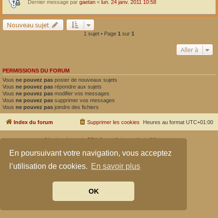
Dernier message par
gaetan
«
lun. 24 janv. 2011 10:58
Nouveau sujet
1 sujet • Page
1
sur
1
Aller à
PERMISSIONS DU FORUM
Vous
ne pouvez pas
poster de nouveaux sujets
Vous
ne pouvez pas
répondre aux sujets
Vous
ne pouvez pas
modifier vos messages
Vous
ne pouvez pas
supprimer vos messages
Vous
ne pouvez pas
joindre des fichiers
Index du forum
Supprimer les cookies
Heures au format
UTC+01:00
Développé par
phpBB
® Forum Software © phpBB Limited
Traduit par
phpBB-fr.com
En poursuivant votre navigation, vous acceptez
Confidentialité
|
Conditions
l’utilisation de cookies.
En savoir plus
OK