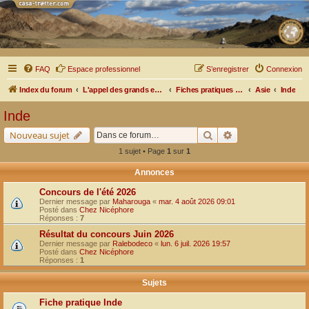
FAQ
Espace professionnel
S’enregistrer
Connexion
Index du forum
L'appel des grands espaces
Fiches pratiques par pays, pistes et bivouacs
Asie
Inde
Inde
Rechercher
Recherche avancé
Nouveau sujet
1 sujet • Page
1
sur
1
Annonces
Concours de l'été 2026
Dernier message par
Maharouga
«
mar. 4 août 2026 09:01
Posté dans
Chez Nicéphore
Réponses :
7
Résultat du concours Juin 2026
Dernier message par
Ralebodeco
«
lun. 6 juil. 2026 19:57
Posté dans
Chez Nicéphore
Réponses :
1
Sujets
Fiche pratique Inde