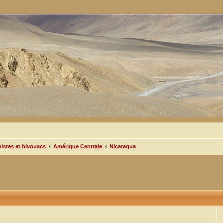
pistes et bivouacs
Amérique Centrale
Nicaragua
cée