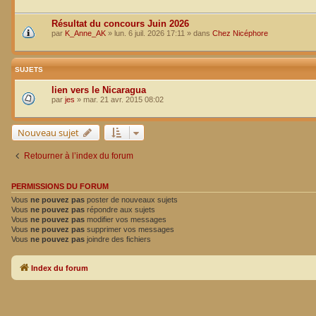
Résultat du concours Juin 2026
par
K_Anne_AK
»
lun. 6 juil. 2026 17:11
» dans
Chez Nicéphore
SUJETS
lien vers le Nicaragua
par
jes
»
mar. 21 avr. 2015 08:02
Nouveau sujet
Retourner à l’index du forum
PERMISSIONS DU FORUM
Vous
ne pouvez pas
poster de nouveaux sujets
Vous
ne pouvez pas
répondre aux sujets
Vous
ne pouvez pas
modifier vos messages
Vous
ne pouvez pas
supprimer vos messages
Vous
ne pouvez pas
joindre des fichiers
Index du forum