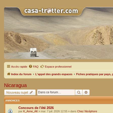
Accès rapide
FAQ
Espace professionnel
Index du forum
L'appel des grands espaces
Fiches pratiques par pays, 
Nicaragua
Rechercher
Recherche avan
Nouveau sujet
ANNONCES
Concours de l'été 2026
par
K_Anne_AK
»
mar. 7 juil. 2026 12:55
» dans
Chez Nicéphore