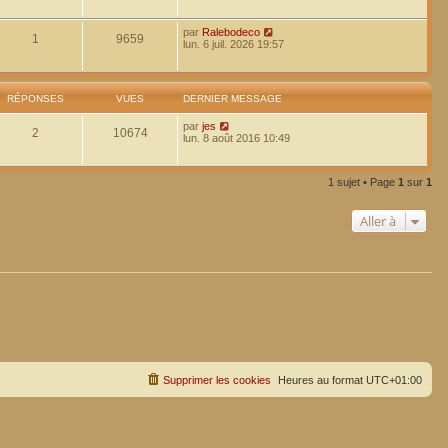
par
Ralebodeco
1
9659
lun. 6 juil. 2026 19:57
RÉPONSES
VUES
DERNIER MESSAGE
par
jes
2
10674
lun. 8 août 2016 10:49
1 sujet • Page
1
sur
1
Aller à
Supprimer les cookies
Heures au format
UTC+01:00