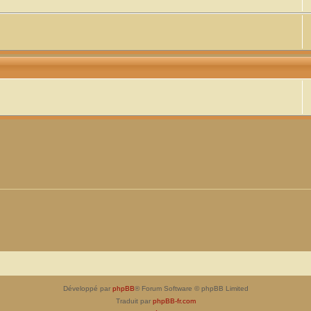
Développé par
phpBB
® Forum Software © phpBB Limited
Traduit par
phpBB-fr.com