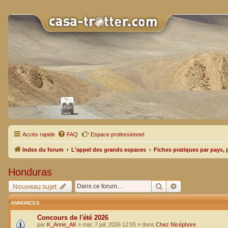
Accès rapide
FAQ
Espace professionnel
Index du forum
L'appel des grands espaces
Fiches pratiques par pays, 
Honduras
Rechercher
Recherche avan
Nouveau sujet
ANNONCES
Concours de l'été 2026
par
K_Anne_AK
»
mar. 7 juil. 2026 12:55
» dans
Chez Nicéphore