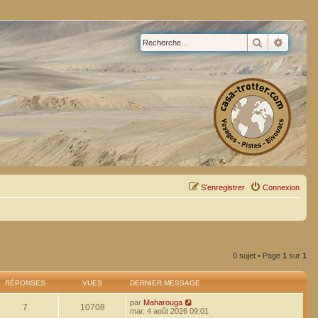
Rechercher
Recherc
S’enregistrer
Connexion
0 sujet • Page
1
sur
1
RÉPONSES
VUES
DERNIER MESSAGE
par
Maharouga
7
10708
mar. 4 août 2026 09:01