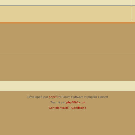
Développé par
phpBB
® Forum Software © phpBB Limited
Traduit par
phpBB-fr.com
Confidentialité
|
Conditions