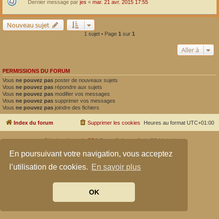
Dernier message par
jes
«
mar. 21 avr. 2015 17:55
Nouveau sujet
1 sujet • Page
1
sur
1
Aller à
PERMISSIONS DU FORUM
Vous
ne pouvez pas
poster de nouveaux sujets
Vous
ne pouvez pas
répondre aux sujets
Vous
ne pouvez pas
modifier vos messages
Vous
ne pouvez pas
supprimer vos messages
Vous
ne pouvez pas
joindre des fichiers
Index du forum
Supprimer les cookies
Heures au format
UTC+01:00
Développé par
phpBB
® Forum Software © phpBB Limited
Traduit par
phpBB-fr.com
En poursuivant votre navigation, vous acceptez
Confidentialité
|
Conditions
l’utilisation de cookies.
En savoir plus
OK