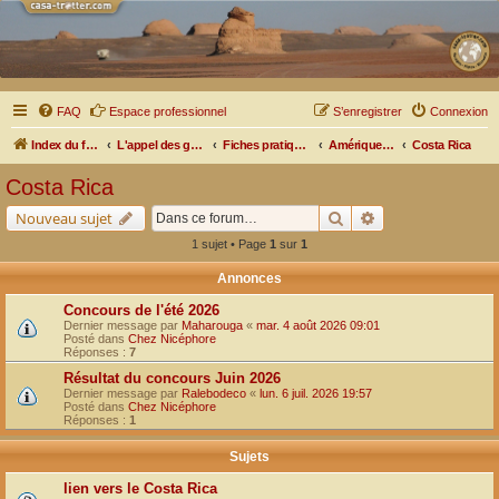
FAQ
Espace professionnel
S’enregistrer
Connexion
Index du forum
L'appel des grands espaces
Fiches pratiques par pays, pistes et bivouacs
Amérique Centrale
Costa Rica
Costa Rica
Rechercher
Recherche avancé
Nouveau sujet
1 sujet • Page
1
sur
1
Annonces
Concours de l'été 2026
Dernier message par
Maharouga
«
mar. 4 août 2026 09:01
Posté dans
Chez Nicéphore
Réponses :
7
Résultat du concours Juin 2026
Dernier message par
Ralebodeco
«
lun. 6 juil. 2026 19:57
Posté dans
Chez Nicéphore
Réponses :
1
Sujets
lien vers le Costa Rica