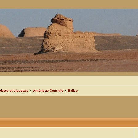
pistes et bivouacs
Amérique Centrale
Belize
cée