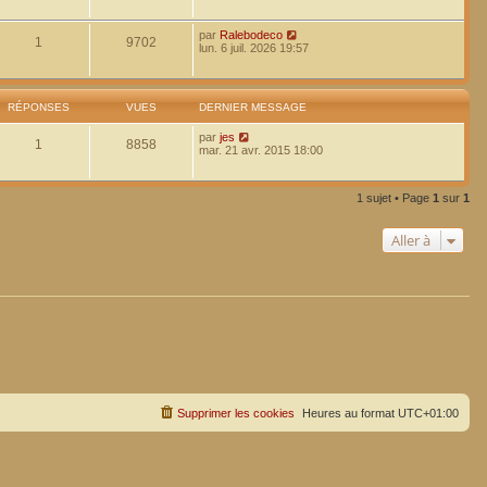
par
Ralebodeco
1
9702
lun. 6 juil. 2026 19:57
RÉPONSES
VUES
DERNIER MESSAGE
par
jes
1
8858
mar. 21 avr. 2015 18:00
1 sujet • Page
1
sur
1
Aller à
Supprimer les cookies
Heures au format
UTC+01:00