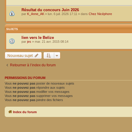
Résultat du concours Juin 2026
par
K_Anne_AK
»
lun. 6 juil. 2026 17:11
» dans
Chez Nicéphore
SUJETS
lien vers le Belize
par
jes
»
mar. 21 avr. 2015 08:14
Nouveau sujet
Retourner à l’index du forum
PERMISSIONS DU FORUM
Vous
ne pouvez pas
poster de nouveaux sujets
Vous
ne pouvez pas
répondre aux sujets
Vous
ne pouvez pas
modifier vos messages
Vous
ne pouvez pas
supprimer vos messages
Vous
ne pouvez pas
joindre des fichiers
Index du forum