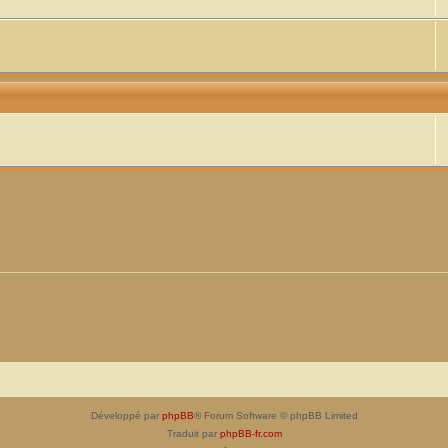
Développé par
phpBB
® Forum Software © phpBB Limited
Traduit par
phpBB-fr.com