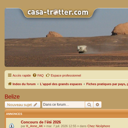
Accès rapide
FAQ
Espace professionnel
Index du forum
L'appel des grands espaces
Fiches pratiques par pays, 
Belize
Rechercher
Recherche avan
Nouveau sujet
ANNONCES
Concours de l'été 2026
par
K_Anne_AK
»
mar. 7 juil. 2026 12:55
» dans
Chez Nicéphore