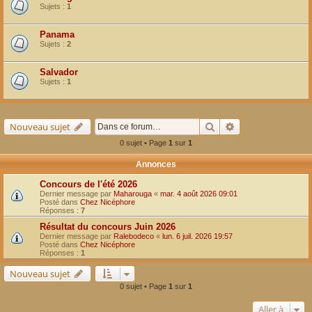
Sujets :
1
Panama
Sujets :
2
Salvador
Sujets :
1
Rechercher
Recherche avancé
Nouveau sujet
0 sujet • Page
1
sur
1
Annonces
Concours de l'été 2026
Dernier message par
Maharouga
«
mar. 4 août 2026 09:01
Posté dans
Chez Nicéphore
Réponses :
7
Résultat du concours Juin 2026
Dernier message par
Ralebodeco
«
lun. 6 juil. 2026 19:57
Posté dans
Chez Nicéphore
Réponses :
1
Nouveau sujet
0 sujet • Page
1
sur
1
Aller à