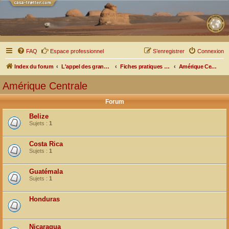
FAQ
Espace professionnel
S’enregistrer
Connexion
Index du forum
L'appel des grands espaces
Fiches pratiques par pays, pistes et bivouacs
Amérique Centrale
Amérique Centrale
Forum
Belize
Sujets :
1
Costa Rica
Sujets :
1
Guatémala
Sujets :
1
Honduras
Nicaragua