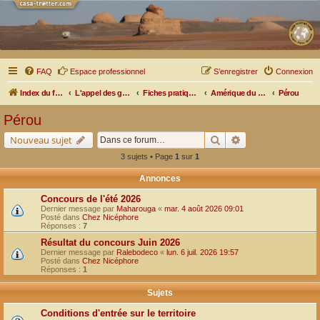
FAQ
Espace professionnel
S’enregistrer
Connexion
Index du forum
L'appel des grands espaces
Fiches pratiques par pays, pistes et bivouacs
Amérique du Sud
Pérou
Pérou
Rechercher
Recherche avancé
Nouveau sujet
3 sujets • Page
1
sur
1
Annonces
Concours de l'été 2026
Dernier message par
Maharouga
«
mar. 4 août 2026 09:01
Posté dans
Chez Nicéphore
Réponses :
7
Résultat du concours Juin 2026
Dernier message par
Ralebodeco
«
lun. 6 juil. 2026 19:57
Posté dans
Chez Nicéphore
Réponses :
1
Sujets
Conditions d'entrée sur le territoire