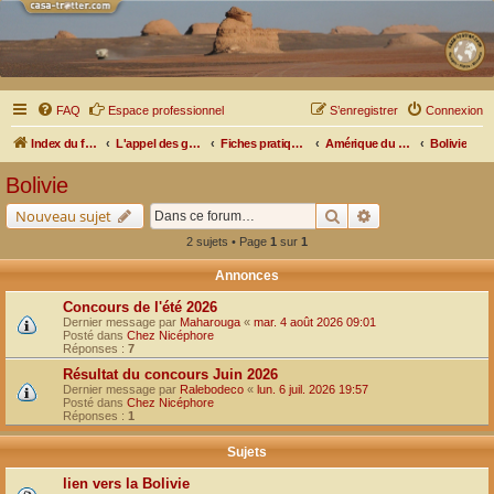
FAQ
Espace professionnel
S’enregistrer
Connexion
Index du forum
L'appel des grands espaces
Fiches pratiques par pays, pistes et bivouacs
Amérique du Sud
Bolivie
Bolivie
Rechercher
Recherche avancé
Nouveau sujet
2 sujets • Page
1
sur
1
Annonces
Concours de l'été 2026
Dernier message par
Maharouga
«
mar. 4 août 2026 09:01
Posté dans
Chez Nicéphore
Réponses :
7
Résultat du concours Juin 2026
Dernier message par
Ralebodeco
«
lun. 6 juil. 2026 19:57
Posté dans
Chez Nicéphore
Réponses :
1
Sujets
lien vers la Bolivie