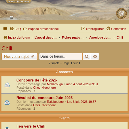
FAQ
Espace professionnel
S’enregistrer
Connexion
Index du forum
L'appel des grands espaces
Fiches pratiques par pays, pistes et bivouacs
Amérique du Sud
Chili
Chili
Rechercher
Recherche avancé
Nouveau sujet
2 sujets • Page
1
sur
1
Annonces
Concours de l'été 2026
Dernier message par
Maharouga
«
mar. 4 août 2026 09:01
Posté dans
Chez Nicéphore
Réponses :
7
Résultat du concours Juin 2026
Dernier message par
Ralebodeco
«
lun. 6 juil. 2026 19:57
Posté dans
Chez Nicéphore
Réponses :
1
Sujets
lien vers le Chili