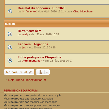
Résultat du concours Juin 2026
par
K_Anne_AK
»
lun. 6 juil. 2026 17:11
» dans
Chez Nicéphore
SUJETS
Retrait aux ATM
par
wally
»
dim. 11 nov. 2018 18:05
lien vers l Argentina
par
jes
»
jeu. 30 avr. 2015 09:28
Fiche pratique de l'Argentine
par
Administrateur
»
dim. 13 févr. 2011 10:07
Nouveau sujet
Retourner à l’index du forum
PERMISSIONS DU FORUM
Vous
ne pouvez pas
poster de nouveaux sujets
Vous
ne pouvez pas
répondre aux sujets
Vous
ne pouvez pas
modifier vos messages
Vous
ne pouvez pas
supprimer vos messages
Vous
ne pouvez pas
joindre des fichiers