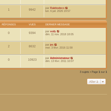
par
Ralebodeco
1
9942
lun. 6 juil. 2026 19:57
RÉPONSES
VUES
DERNIER MESSAGE
par
wally
0
9394
dim. 11 nov. 2018 18:05
par
jes
2
8632
mer. 3 févr. 2016 11:58
par
Administrateur
0
10923
dim. 13 févr. 2011 10:07
3 sujets • Page
1
sur
1
Aller à