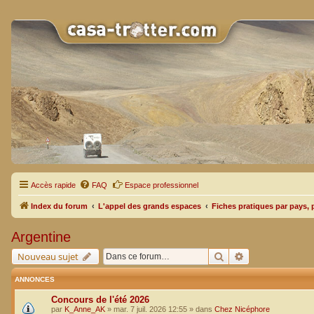
Accès rapide
FAQ
Espace professionnel
Index du forum
L'appel des grands espaces
Fiches pratiques par pays, 
Argentine
Rechercher
Recherche avan
Nouveau sujet
ANNONCES
Concours de l'été 2026
par
K_Anne_AK
»
mar. 7 juil. 2026 12:55
» dans
Chez Nicéphore