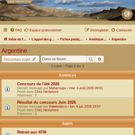
FAQ
Espace professionnel
S’enregistrer
Connexion
Index du forum
L'appel des grands espaces
Fiches pratiques par pays, pistes et bivouacs
Amérique du Sud
Argentine
Argentine
Rechercher
Recherche avancé
Nouveau sujet
3 sujets • Page
1
sur
1
Annonces
Concours de l'été 2026
Dernier message par
Maharouga
«
mar. 4 août 2026 09:01
Posté dans
Chez Nicéphore
Réponses :
7
Résultat du concours Juin 2026
Dernier message par
Ralebodeco
«
lun. 6 juil. 2026 19:57
Posté dans
Chez Nicéphore
Réponses :
1
Sujets
Retrait aux ATM