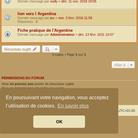
Dernier message par
wally
«
dim. 11 nov. 2018 18:05
lien vers l Argentina
Dernier message par
jes
«
mer. 3 févr. 2016 11:58
Réponses :
2
Fiche pratique de l'Argentine
Dernier message par
Administrateur
«
dim. 13 févr. 2011 10:07
Nouveau sujet
3 sujets • Page
1
sur
1
Aller à
PERMISSIONS DU FORUM
Vous
ne pouvez pas
poster de nouveaux sujets
Vous
ne pouvez pas
répondre aux sujets
Vous
ne pouvez pas
modifier vos messages
En poursuivant votre navigation, vous acceptez
Vous
ne pouvez pas
supprimer vos messages
Vous
ne pouvez pas
joindre des fichiers
l’utilisation de cookies.
En savoir plus
Index du forum
Supprimer les cookies
Heures au format
UTC+01:00
OK
Développé par
phpBB
® Forum Software © phpBB Limited
Traduit par
phpBB-fr.com
Confidentialité
|
Conditions