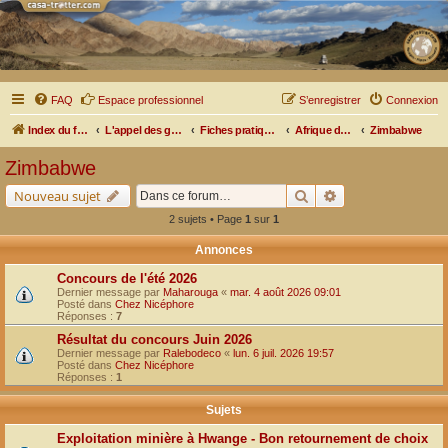
FAQ
Espace professionnel
S’enregistrer
Connexion
Index du forum
L'appel des grands espaces
Fiches pratiques par pays, pistes et bivouacs
Afrique de l'Est
Zimbabwe
Zimbabwe
Rechercher
Recherche avancé
Nouveau sujet
2 sujets • Page
1
sur
1
Annonces
Concours de l'été 2026
Dernier message par
Maharouga
«
mar. 4 août 2026 09:01
Posté dans
Chez Nicéphore
Réponses :
7
Résultat du concours Juin 2026
Dernier message par
Ralebodeco
«
lun. 6 juil. 2026 19:57
Posté dans
Chez Nicéphore
Réponses :
1
Sujets
Exploitation minière à Hwange - Bon retournement de choix