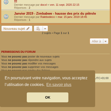
!!!
Dernier message par
docxl
«
ven. 11 sept. 2020 22:15
Réponses :
2
Janvier 2019 - Zimbabwe - hausse des prix du pétrole
Dernier message par
Ralebodeco
«
mar. 15 janv. 2019 18:45
Réponses :
1
Nouveau sujet
2 sujets • Page
1
sur
1
Aller à
PERMISSIONS DU FORUM
Vous
ne pouvez pas
poster de nouveaux sujets
Vous
ne pouvez pas
répondre aux sujets
Vous
ne pouvez pas
modifier vos messages
Vous
ne pouvez pas
supprimer vos messages
Vous
ne pouvez pas
joindre des fichiers
En poursuivant votre navigation, vous acceptez
Index du forum
Supprimer les cookies
Heures au format
UTC+01:00
l’utilisation de cookies.
En savoir plus
Développé par
phpBB
® Forum Software © phpBB Limited
Traduit par
phpBB-fr.com
Confidentialité
|
Conditions
OK