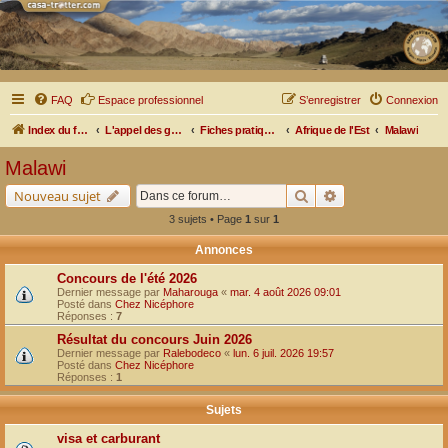
FAQ
Espace professionnel
S’enregistrer
Connexion
Index du forum
L'appel des grands espaces
Fiches pratiques par pays, pistes et bivouacs
Afrique de l'Est
Malawi
Malawi
Rechercher
Recherche avancé
Nouveau sujet
3 sujets • Page
1
sur
1
Annonces
Concours de l'été 2026
Dernier message par
Maharouga
«
mar. 4 août 2026 09:01
Posté dans
Chez Nicéphore
Réponses :
7
Résultat du concours Juin 2026
Dernier message par
Ralebodeco
«
lun. 6 juil. 2026 19:57
Posté dans
Chez Nicéphore
Réponses :
1
Sujets
visa et carburant