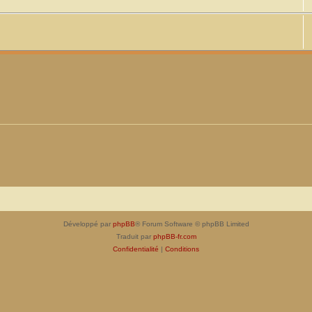
Développé par
phpBB
® Forum Software © phpBB Limited
Traduit par
phpBB-fr.com
Confidentialité
|
Conditions