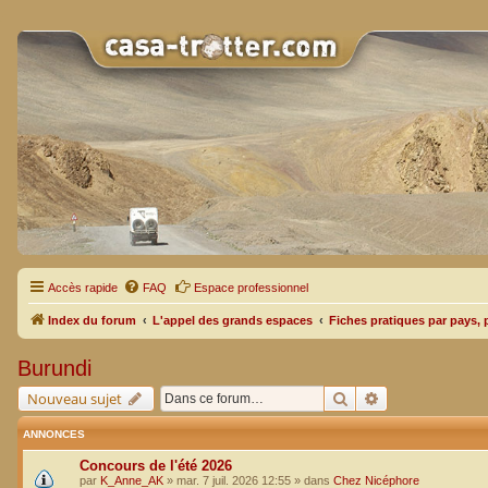
Accès rapide
FAQ
Espace professionnel
Index du forum
L'appel des grands espaces
Fiches pratiques par pays, 
Burundi
Rechercher
Recherche avan
Nouveau sujet
ANNONCES
Concours de l'été 2026
par
K_Anne_AK
»
mar. 7 juil. 2026 12:55
» dans
Chez Nicéphore