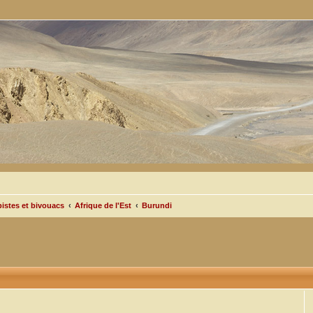
pistes et bivouacs
Afrique de l'Est
Burundi
cée