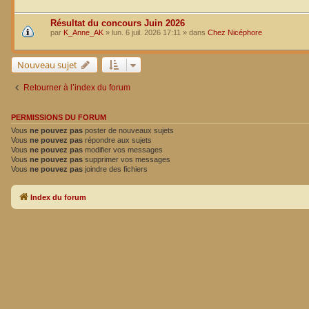
Résultat du concours Juin 2026
par
K_Anne_AK
»
lun. 6 juil. 2026 17:11
» dans
Chez Nicéphore
Nouveau sujet
Retourner à l’index du forum
PERMISSIONS DU FORUM
Vous
ne pouvez pas
poster de nouveaux sujets
Vous
ne pouvez pas
répondre aux sujets
Vous
ne pouvez pas
modifier vos messages
Vous
ne pouvez pas
supprimer vos messages
Vous
ne pouvez pas
joindre des fichiers
Index du forum