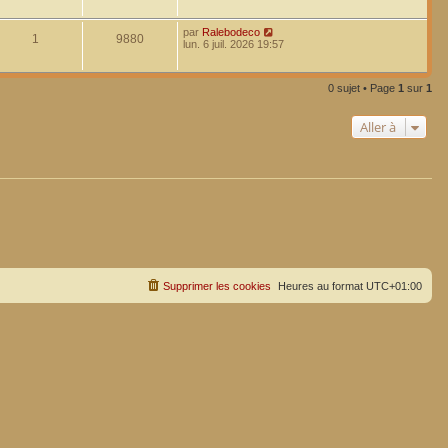
par
Ralebodeco
1
9880
lun. 6 juil. 2026 19:57
0 sujet • Page
1
sur
1
Aller à
Supprimer les cookies
Heures au format
UTC+01:00