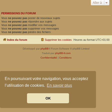
Aller à
PERMISSIONS DU FORUM
Vous
ne pouvez pas
poster de nouveaux sujets
Vous
ne pouvez pas
répondre aux sujets
Vous
ne pouvez pas
modifier vos messages
Vous
ne pouvez pas
supprimer vos messages
Vous
ne pouvez pas
joindre des fichiers
Index du forum
Supprimer les cookies
Heures au format
UTC+01:00
Développé par
phpBB
® Forum Software © phpBB Limited
Traduit par
phpBB-fr.com
Confidentialité
|
Conditions
En poursuivant votre navigation, vous acceptez
l’utilisation de cookies.
En savoir plus
OK