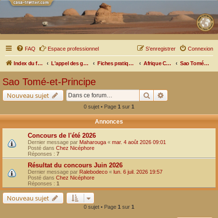
FAQ
Espace professionnel
S’enregistrer
Connexion
Index du forum
L'appel des grands espaces
Fiches pratiques par pays, pistes et bivouacs
Afrique Centrale
Sao Tomé-et-Principe
Sao Tomé-et-Principe
Rechercher
Recherche avancé
Nouveau sujet
0 sujet • Page
1
sur
1
Annonces
Concours de l'été 2026
Dernier message par
Maharouga
«
mar. 4 août 2026 09:01
Posté dans
Chez Nicéphore
Réponses :
7
Résultat du concours Juin 2026
Dernier message par
Ralebodeco
«
lun. 6 juil. 2026 19:57
Posté dans
Chez Nicéphore
Réponses :
1
Nouveau sujet
0 sujet • Page
1
sur
1