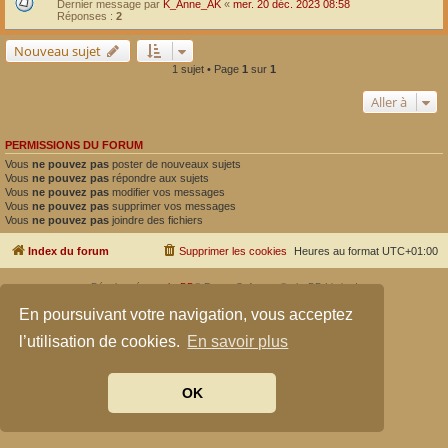
Dernier message par
K_Anne_AK
«
mer. 20 déc. 2023 08:58
Réponses :
2
Nouveau sujet
1 sujet • Page
1
sur
1
Aller à
PERMISSIONS DU FORUM
Vous
ne pouvez pas
poster de nouveaux sujets
Vous
ne pouvez pas
répondre aux sujets
Vous
ne pouvez pas
modifier vos messages
Vous
ne pouvez pas
supprimer vos messages
Vous
ne pouvez pas
joindre des fichiers
Index du forum
Supprimer les cookies
Heures au format
UTC+01:00
Développé par
phpBB
® Forum Software © phpBB Limited
Traduit par
phpBB-fr.com
En poursuivant votre navigation, vous acceptez
Confidentialité
|
Conditions
l’utilisation de cookies.
En savoir plus
OK