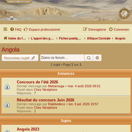
FAQ
Espace professionnel
S’enregistrer
Connexion
Index du forum
L'appel des grands espaces
Fiches pratiques par pays, pistes et bivouacs
Afrique Centrale
Angola
Angola
Rechercher
Recherche avancé
Nouveau sujet
1 sujet • Page
1
sur
1
Annonces
Concours de l'été 2026
Dernier message par
Maharouga
«
mar. 4 août 2026 09:01
Posté dans
Chez Nicéphore
Réponses :
7
Résultat du concours Juin 2026
Dernier message par
Ralebodeco
«
lun. 6 juil. 2026 19:57
Posté dans
Chez Nicéphore
Réponses :
1
Sujets
Angola 2023