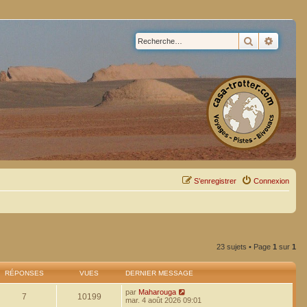
Rechercher
Recherc
S’enregistrer
Connexion
23 sujets • Page
1
sur
1
RÉPONSES
VUES
DERNIER MESSAGE
par
Maharouga
7
10199
mar. 4 août 2026 09:01