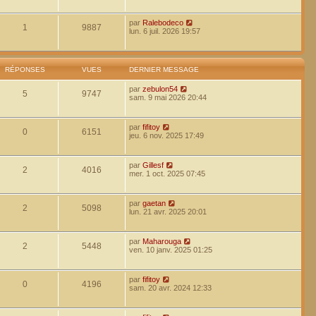
par
Ralebodeco
1
9887
lun. 6 juil. 2026 19:57
RÉPONSES
VUES
DERNIER MESSAGE
par
zebulon54
5
9747
sam. 9 mai 2026 20:44
par
fifitoy
0
6151
jeu. 6 nov. 2025 17:49
par
Gillesf
2
4016
mer. 1 oct. 2025 07:45
par
gaetan
2
5098
lun. 21 avr. 2025 20:01
par
Maharouga
2
5448
ven. 10 janv. 2025 01:25
par
fifitoy
0
4196
sam. 20 avr. 2024 12:33