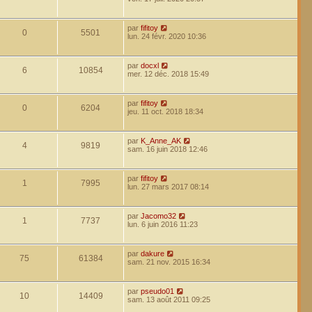
par
fifitoy
0
5501
lun. 24 févr. 2020 10:36
par
docxl
6
10854
mer. 12 déc. 2018 15:49
par
fifitoy
0
6204
jeu. 11 oct. 2018 18:34
par
K_Anne_AK
4
9819
sam. 16 juin 2018 12:46
par
fifitoy
1
7995
lun. 27 mars 2017 08:14
par
Jacomo32
1
7737
lun. 6 juin 2016 11:23
par
dakure
75
61384
sam. 21 nov. 2015 16:34
par
pseudo01
10
14409
sam. 13 août 2011 09:25