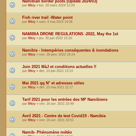
Namibian border posts (Update 2024/03)
par
fifitoy
»
lun. 18 mars 2024 12:29
Fish river trail -Water point
par
fifitoy
»
sam. 6 mai 2023 14:36
NAMIBIA DRONE REGULATIONS -2022, May the 1st
par
fifitoy
»
jeu. 30 juin 2022 15:20
Namibie - Intempéries conséquentes & inondations
par
fifitoy
»
ven. 28 janv. 2022 19:24
Juin 2021 MàJ et conditions actuelles !!
par
fifitoy
»
dim. 13 juin 2021 13:14
Mai 2021 qq N° et adresses utiles
par
fifitoy
»
dim. 23 mai 2021 11:17
Tarif 2021 pour les entrées des NP Namibiens
par
fifitoy
»
ven. 16 avr. 2021 15:49
Avril 2021 - Centre de test Covid19 - Namibia
par
fifitoy
»
ven. 16 avr. 2021 16:51
Namib- Phénomène météo