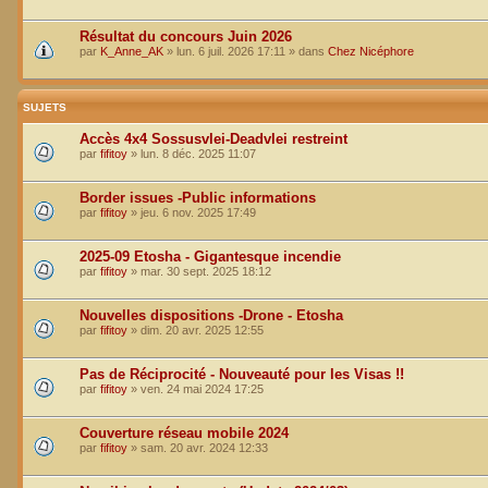
Résultat du concours Juin 2026
par
K_Anne_AK
»
lun. 6 juil. 2026 17:11
» dans
Chez Nicéphore
SUJETS
Accès 4x4 Sossusvlei-Deadvlei restreint
par
fifitoy
»
lun. 8 déc. 2025 11:07
Border issues -Public informations
par
fifitoy
»
jeu. 6 nov. 2025 17:49
2025-09 Etosha - Gigantesque incendie
par
fifitoy
»
mar. 30 sept. 2025 18:12
Nouvelles dispositions -Drone - Etosha
par
fifitoy
»
dim. 20 avr. 2025 12:55
Pas de Réciprocité - Nouveauté pour les Visas !!
par
fifitoy
»
ven. 24 mai 2024 17:25
Couverture réseau mobile 2024
par
fifitoy
»
sam. 20 avr. 2024 12:33