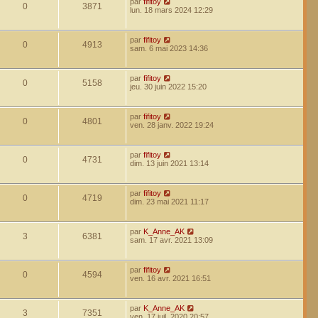
par
fifitoy
0
3871
lun. 18 mars 2024 12:29
par
fifitoy
0
4913
sam. 6 mai 2023 14:36
par
fifitoy
0
5158
jeu. 30 juin 2022 15:20
par
fifitoy
0
4801
ven. 28 janv. 2022 19:24
par
fifitoy
0
4731
dim. 13 juin 2021 13:14
par
fifitoy
0
4719
dim. 23 mai 2021 11:17
par
K_Anne_AK
3
6381
sam. 17 avr. 2021 13:09
par
fifitoy
0
4594
ven. 16 avr. 2021 16:51
par
K_Anne_AK
3
7351
ven. 17 juil. 2020 20:57