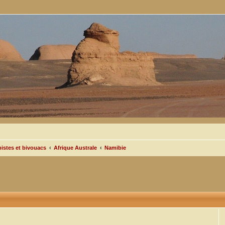
pistes et bivouacs
Afrique Australe
Namibie
cée