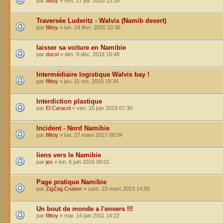
par
fifitoy
»
ven. 17 juil. 2020 13:16
Traversée Luderitz - Walvis (Namib desert)
par
fifitoy
»
lun. 24 févr. 2020 10:36
laisser sa voiture en Namibie
par
docxl
»
dim. 9 déc. 2018 16:48
Intermédiaire logistique Walvis bay !
par
fifitoy
»
jeu. 11 oct. 2018 18:34
Interdiction plastique
par
El Caracol
»
ven. 15 juin 2018 07:30
Incident - Nord Namibie
par
fifitoy
»
lun. 27 mars 2017 08:04
liens vers le Namibie
par
jes
»
lun. 6 juin 2016 09:01
Page pratique Namibie
par
ZigZag.Cruiser
»
sam. 23 mars 2013 14:50
Un bout de monde a l'envers !!!
par
fifitoy
»
mar. 14 juin 2011 14:22