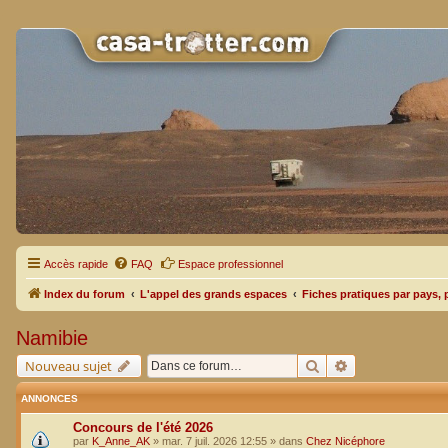
Accès rapide
FAQ
Espace professionnel
Index du forum
L'appel des grands espaces
Fiches pratiques par pays, 
Namibie
Rechercher
Recherche avan
Nouveau sujet
ANNONCES
Concours de l'été 2026
par
K_Anne_AK
»
mar. 7 juil. 2026 12:55
» dans
Chez Nicéphore