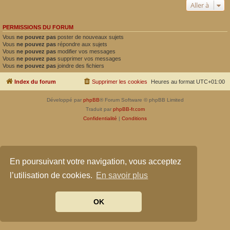
Aller à
PERMISSIONS DU FORUM
Vous
ne pouvez pas
poster de nouveaux sujets
Vous
ne pouvez pas
répondre aux sujets
Vous
ne pouvez pas
modifier vos messages
Vous
ne pouvez pas
supprimer vos messages
Vous
ne pouvez pas
joindre des fichiers
Index du forum
Supprimer les cookies
Heures au format
UTC+01:00
Développé par
phpBB
® Forum Software © phpBB Limited
Traduit par
phpBB-fr.com
Confidentialité
|
Conditions
En poursuivant votre navigation, vous acceptez
l’utilisation de cookies.
En savoir plus
OK