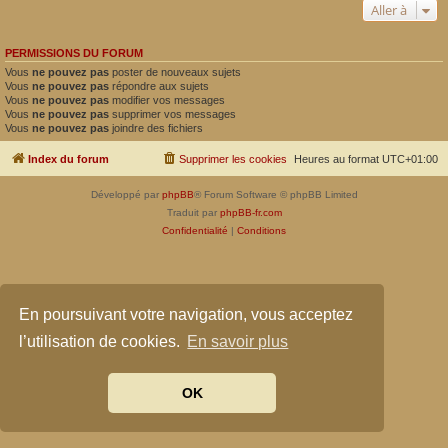
Aller à
PERMISSIONS DU FORUM
Vous
ne pouvez pas
poster de nouveaux sujets
Vous
ne pouvez pas
répondre aux sujets
Vous
ne pouvez pas
modifier vos messages
Vous
ne pouvez pas
supprimer vos messages
Vous
ne pouvez pas
joindre des fichiers
Index du forum
Supprimer les cookies
Heures au format
UTC+01:00
Développé par
phpBB
® Forum Software © phpBB Limited
Traduit par
phpBB-fr.com
Confidentialité
|
Conditions
En poursuivant votre navigation, vous acceptez
l’utilisation de cookies.
En savoir plus
OK