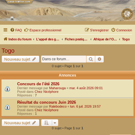
FAQ
Espace professionnel
S’enregistrer
Connexion
Index du forum
L'appel des grands espaces
Fiches pratiques par pays, pistes et bivouacs
Afrique de l'Ouest
Togo
Togo
Rechercher
Recherche avancé
Nouveau sujet
0 sujet • Page
1
sur
1
Annonces
Concours de l'été 2026
Dernier message par
Maharouga
«
mar. 4 août 2026 09:01
Posté dans
Chez Nicéphore
Réponses :
7
Résultat du concours Juin 2026
Dernier message par
Ralebodeco
«
lun. 6 juil. 2026 19:57
Posté dans
Chez Nicéphore
Réponses :
1
Nouveau sujet
0 sujet • Page
1
sur
1