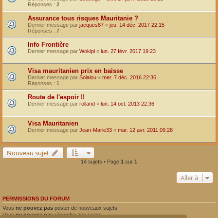
Réponses :
2
Assurance tous risques Mauritanie ?
Dernier message par
jacques87
«
jeu. 14 déc. 2017 22:15
Réponses :
7
Info Frontière
Dernier message par
Wokipi
«
lun. 27 févr. 2017 19:23
Visa mauritanien prix en baisse
Dernier message par
Solalou
«
mer. 7 déc. 2016 22:36
Réponses :
1
Route de l'espoir !!
Dernier message par
rolland
«
lun. 14 oct. 2013 22:36
Visa Mauritanien
Dernier message par
Jean-Marie33
«
mar. 12 avr. 2011 09:28
Nouveau sujet
14 sujets • Page
1
sur
1
Aller à
PERMISSIONS DU FORUM
Vous
ne pouvez pas
poster de nouveaux sujets
Vous
ne pouvez pas
répondre aux sujets