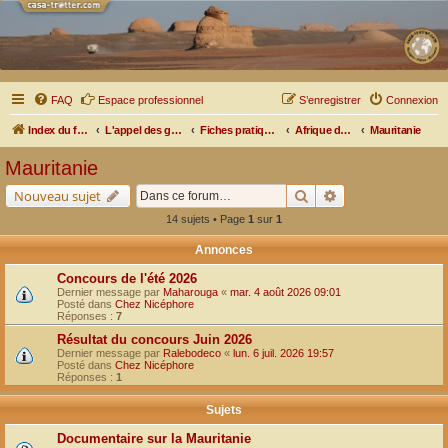
FAQ
Espace professionnel
S’enregistrer
Connexion
Index du forum
L'appel des grands espaces
Fiches pratiques par pays, pistes et bivouacs
Afrique de l'Ouest
Mauritanie
Mauritanie
Rechercher
Recherche avancé
Nouveau sujet
14 sujets • Page
1
sur
1
Annonces
Concours de l'été 2026
Dernier message par
Maharouga
«
mar. 4 août 2026 09:01
Posté dans
Chez Nicéphore
Réponses :
7
Résultat du concours Juin 2026
Dernier message par
Ralebodeco
«
lun. 6 juil. 2026 19:57
Posté dans
Chez Nicéphore
Réponses :
1
Sujets
Documentaire sur la Mauritanie