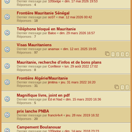
Dernier message par
105belge
«
dim. 17 mai 2026 19:53
Réponses :
4
Frontière Mauritanie Sénégal
Dernier message par
oc07
«
mar. 12 mai 2026 00:42
Réponses :
18
Téléphone bloqué en Mauritanie
Dernier message par
Baloo
«
dim. 29 mars 2026 16:57
Réponses :
7
Visas Mauritaniens
Dernier message par
anamax
«
dim. 12 oct. 2025 19:05
Réponses :
97
1
2
3
4
Mauritanie, recherche d'infos et de bons plans
Dernier message par
Confiteor
«
lun. 29 août 2022 17:02
Réponses :
8
Frontière Algérie/Mauritanie
Dernier message par
jimitina
«
jeu. 31 mars 2022 16:20
Réponses :
31
1
2
Magnifique livre, joint en pdf
Dernier message par
Ed et Nad
«
dim. 15 mars 2020 16:36
Réponses :
5
prix lanche PNBA
Dernier message par
franck4x4
«
jeu. 28 nov. 2019 16:32
Réponses :
20
Campement Boulanouar
Dernier message par
105belge
«
dim. 14 janv. 2018 23:23