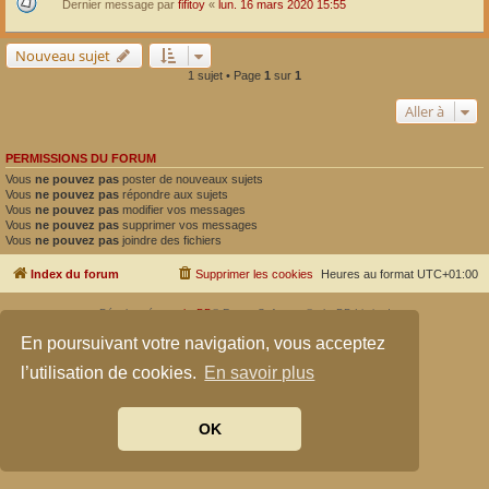
Dernier message par
fifitoy
«
lun. 16 mars 2020 15:55
Nouveau sujet
1 sujet • Page
1
sur
1
Aller à
PERMISSIONS DU FORUM
Vous
ne pouvez pas
poster de nouveaux sujets
Vous
ne pouvez pas
répondre aux sujets
Vous
ne pouvez pas
modifier vos messages
Vous
ne pouvez pas
supprimer vos messages
Vous
ne pouvez pas
joindre des fichiers
Index du forum
Supprimer les cookies
Heures au format
UTC+01:00
Développé par
phpBB
® Forum Software © phpBB Limited
Traduit par
phpBB-fr.com
En poursuivant votre navigation, vous acceptez
Confidentialité
|
Conditions
l’utilisation de cookies.
En savoir plus
OK