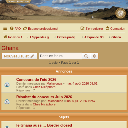
FAQ
Espace professionnel
S’enregistrer
Connexion
Index du forum
L'appel des grands espaces
Fiches pratiques par pays, pistes et bivouacs
Afrique de l'Ouest
Ghana
Ghana
Rechercher
Recherche avancé
Nouveau sujet
1 sujet • Page
1
sur
1
Annonces
Concours de l'été 2026
Dernier message par
Maharouga
«
mar. 4 août 2026 09:01
Posté dans
Chez Nicéphore
Réponses :
7
Résultat du concours Juin 2026
Dernier message par
Ralebodeco
«
lun. 6 juil. 2026 19:57
Posté dans
Chez Nicéphore
Réponses :
1
Sujets
le Ghana aussi... Border closed