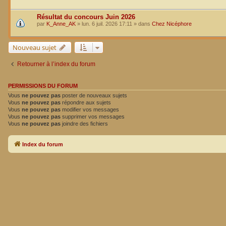
Résultat du concours Juin 2026
par
K_Anne_AK
»
lun. 6 juil. 2026 17:11
» dans
Chez Nicéphore
Nouveau sujet
Retourner à l’index du forum
PERMISSIONS DU FORUM
Vous
ne pouvez pas
poster de nouveaux sujets
Vous
ne pouvez pas
répondre aux sujets
Vous
ne pouvez pas
modifier vos messages
Vous
ne pouvez pas
supprimer vos messages
Vous
ne pouvez pas
joindre des fichiers
Index du forum