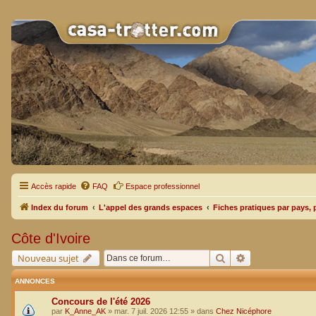
Accès rapide
FAQ
Espace professionnel
Index du forum
L'appel des grands espaces
Fiches pratiques par pays, 
Côte d'Ivoire
Rechercher
Recherche avan
Nouveau sujet
ANNONCES
Concours de l'été 2026
par
K_Anne_AK
»
mar. 7 juil. 2026 12:55
» dans
Chez Nicéphore