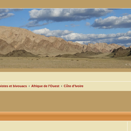
pistes et bivouacs
Afrique de l'Ouest
Côte d'Ivoire
cée