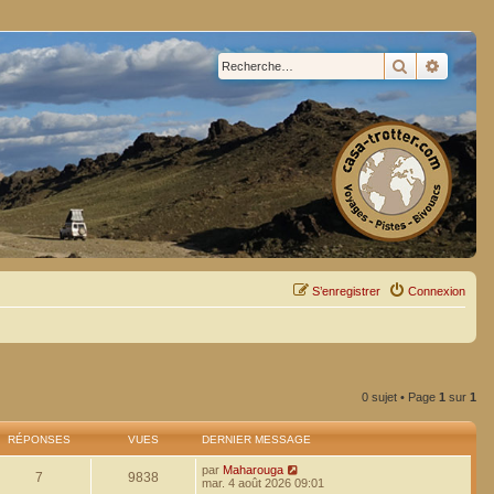
Rechercher
Recherc
S’enregistrer
Connexion
0 sujet • Page
1
sur
1
RÉPONSES
VUES
DERNIER MESSAGE
par
Maharouga
7
9838
mar. 4 août 2026 09:01