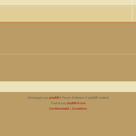
Développé par
phpBB
® Forum Software © phpBB Limited
Traduit par
phpBB-fr.com
Confidentialité
|
Conditions