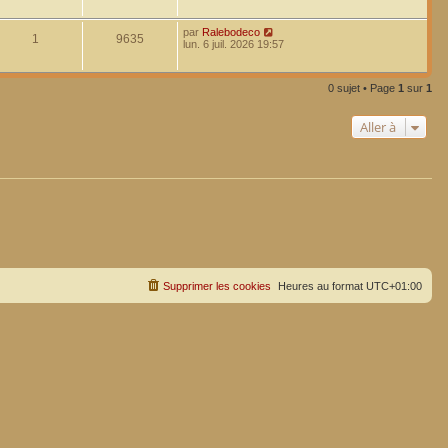
par
Ralebodeco
1
9635
lun. 6 juil. 2026 19:57
0 sujet • Page
1
sur
1
Aller à
Supprimer les cookies
Heures au format
UTC+01:00