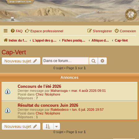
FAQ
Espace professionnel
S’enregistrer
Connexion
Index du forum
L'appel des grands espaces
Fiches pratiques par pays, pistes et bivouacs
Afrique de l'Ouest
Cap-Vert
Cap-Vert
Rechercher
Recherche avancé
Nouveau sujet
0 sujet • Page
1
sur
1
Annonces
Concours de l'été 2026
Dernier message par
Maharouga
«
mar. 4 août 2026 09:01
Posté dans
Chez Nicéphore
Réponses :
7
Résultat du concours Juin 2026
Dernier message par
Ralebodeco
«
lun. 6 juil. 2026 19:57
Posté dans
Chez Nicéphore
Réponses :
1
Nouveau sujet
0 sujet • Page
1
sur
1