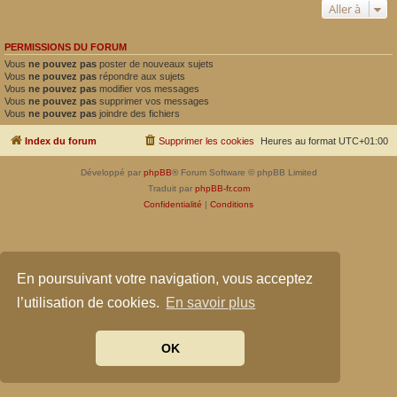
Aller à
PERMISSIONS DU FORUM
Vous
ne pouvez pas
poster de nouveaux sujets
Vous
ne pouvez pas
répondre aux sujets
Vous
ne pouvez pas
modifier vos messages
Vous
ne pouvez pas
supprimer vos messages
Vous
ne pouvez pas
joindre des fichiers
Index du forum
Supprimer les cookies
Heures au format
UTC+01:00
Développé par
phpBB
® Forum Software © phpBB Limited
Traduit par
phpBB-fr.com
Confidentialité
|
Conditions
En poursuivant votre navigation, vous acceptez
l’utilisation de cookies.
En savoir plus
OK