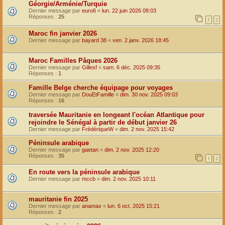
Géorgie/Arménie/Turquie
Dernier message par
euro6
«
lun. 22 juin 2026 08:03
Réponses :
25
1
2
Maroc fin janvier 2026
Dernier message par
bayard 38
«
ven. 2 janv. 2026 18:45
Maroc Familles Pâques 2026
Dernier message par
Gillesf
«
sam. 6 déc. 2025 09:35
Réponses :
1
Famille Belge cherche équipage pour voyages
Dernier message par
DouEtFamille
«
dim. 30 nov. 2025 09:03
Réponses :
16
traversée Mauritanie en longeant l'océan Atlantique pour
rejoindre le Sénégal à partir de début janvier 26
Dernier message par
FrédériqueW
«
dim. 2 nov. 2025 15:42
Péninsule arabique
Dernier message par
gaetan
«
dim. 2 nov. 2025 12:20
Réponses :
35
1
2
En route vers la péninsule arabique
Dernier message par
mccb
«
dim. 2 nov. 2025 10:11
mauritanie fin 2025
Dernier message par
anamax
«
lun. 6 oct. 2025 15:21
Réponses :
2