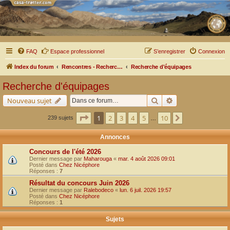
FAQ
Espace professionnel
S’enregistrer
Connexion
Index du forum
Rencontres - Recherche d'équipages
Recherche d'équipages
Recherche d'équipages
Rechercher
Recherche avancé
Nouveau sujet
Page
1
sur
10
1
2
3
4
5
10
Suivante
239 sujets
…
Annonces
Concours de l'été 2026
Dernier message par
Maharouga
«
mar. 4 août 2026 09:01
Posté dans
Chez Nicéphore
Réponses :
7
Résultat du concours Juin 2026
Dernier message par
Ralebodeco
«
lun. 6 juil. 2026 19:57
Posté dans
Chez Nicéphore
Réponses :
1
Sujets