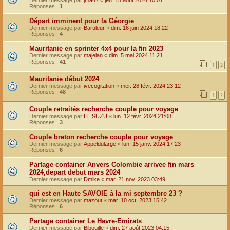
Dernier message par
jma47
«
jeu. 15 août 2024 10:01
Réponses :
1
Départ imminent pour la Géorgie
Dernier message par
Baruleur
«
dim. 16 juin 2024 18:22
Réponses :
4
Mauritanie en sprinter 4x4 pour la fin 2023
Dernier message par
majelan
«
dim. 5 mai 2024 11:21
Réponses :
41
1
2
Mauritanie début 2024
Dernier message par
ivecogitation
«
mer. 28 févr. 2024 23:12
Réponses :
48
1
2
Couple retraités recherche couple pour voyage
Dernier message par
EL SUZU
«
lun. 12 févr. 2024 21:08
Réponses :
3
Couple breton recherche couple pour voyage
Dernier message par
Appeldularge
«
lun. 15 janv. 2024 17:23
Réponses :
6
Partage container Anvers Colombie arrivee fin mars
2024,depart debut mars 2024
Dernier message par
Dmike
«
mar. 21 nov. 2023 03:49
qui est en Haute SAVOIE à la mi septembre 23 ?
Dernier message par
mazout
«
mar. 10 oct. 2023 15:42
Réponses :
6
Partage container Le Havre-Emirats
Dernier message par
Bibouille
«
dim. 27 août 2023 04:15