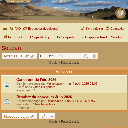
FAQ
Espace professionnel
S’enregistrer
Connexion
Index du forum
L'appel des grands espaces
Fiches pratiques par pays, pistes et bivouacs
Afrique du Nord
Soudan
Soudan
Rechercher
Recherche avancé
Nouveau sujet
0 sujet • Page
1
sur
1
Annonces
Concours de l'été 2026
Dernier message par
Maharouga
«
mar. 4 août 2026 09:01
Posté dans
Chez Nicéphore
Réponses :
7
Résultat du concours Juin 2026
Dernier message par
Ralebodeco
«
lun. 6 juil. 2026 19:57
Posté dans
Chez Nicéphore
Réponses :
1
Nouveau sujet
0 sujet • Page
1
sur
1