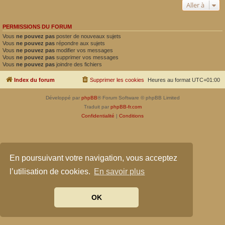
Aller à
PERMISSIONS DU FORUM
Vous
ne pouvez pas
poster de nouveaux sujets
Vous
ne pouvez pas
répondre aux sujets
Vous
ne pouvez pas
modifier vos messages
Vous
ne pouvez pas
supprimer vos messages
Vous
ne pouvez pas
joindre des fichiers
Index du forum
Supprimer les cookies
Heures au format
UTC+01:00
Développé par
phpBB
® Forum Software © phpBB Limited
Traduit par
phpBB-fr.com
Confidentialité
|
Conditions
En poursuivant votre navigation, vous acceptez
l’utilisation de cookies.
En savoir plus
OK