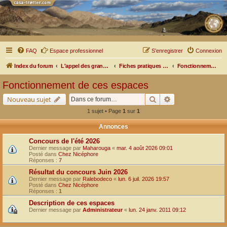
FAQ
Espace professionnel
S’enregistrer
Connexion
Index du forum
L'appel des grands espaces
Fiches pratiques par pays, pistes et bivouacs
Fonctionnement de ces espaces
Fonctionnement de ces espaces
Rechercher
Recherche avancé
Nouveau sujet
1 sujet • Page
1
sur
1
Annonces
Concours de l'été 2026
Dernier message par
Maharouga
«
mar. 4 août 2026 09:01
Posté dans
Chez Nicéphore
Réponses :
7
Résultat du concours Juin 2026
Dernier message par
Ralebodeco
«
lun. 6 juil. 2026 19:57
Posté dans
Chez Nicéphore
Réponses :
1
Description de ces espaces
Dernier message par
Administrateur
«
lun. 24 janv. 2011 09:12