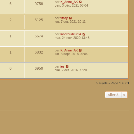
par
K_Anne_AK
6
9758
ven. 3 déc. 2021 08:04
par
fifitoy
2
6125
jeu. 7 oct. 2021 10:11
par
landroudeur64
1
5674
mar. 24 nov. 2020 13:48
par
K_Anne_AK
1
6832
lun. 3 sept. 2018 20:04
par
jes
0
6950
dim. 2 oct. 2016 09:20
5 sujets • Page
1
sur
1
Aller à