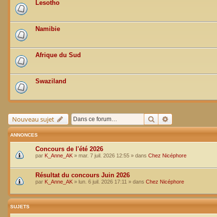
Lesotho
Namibie
Afrique du Sud
Swaziland
Rechercher
Recherche avan
Nouveau sujet
ANNONCES
Concours de l'été 2026
par
K_Anne_AK
»
mar. 7 juil. 2026 12:55
» dans
Chez Nicéphore
Résultat du concours Juin 2026
par
K_Anne_AK
»
lun. 6 juil. 2026 17:11
» dans
Chez Nicéphore
SUJETS