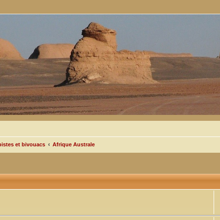
pistes et bivouacs
Afrique Australe