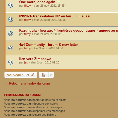
One more, once again !!!
par
fifitoy
»
ven. 26 nov. 2021 15:35
09/2021-Transkalahari NP en feu ... lui aussi
par
fifitoy
»
mer. 22 sept. 2021 08:18
Kazungula - lieu aux 4 frontières géopolitiques - unique au
par
fifitoy
»
mar. 24 nov. 2020 11:12
4x4 Community - forum & new letter
par
fifitoy
»
lun. 3 sept. 2018 14:56
lien vers Zimbabwe
par
jes
»
dim. 2 oct. 2016 09:20
Nouveau sujet
Retourner à l’index du forum
PERMISSIONS DU FORUM
Vous
ne pouvez pas
poster de nouveaux sujets
Vous
ne pouvez pas
répondre aux sujets
Vous
ne pouvez pas
modifier vos messages
Vous
ne pouvez pas
supprimer vos messages
Vous
ne pouvez pas
joindre des fichiers