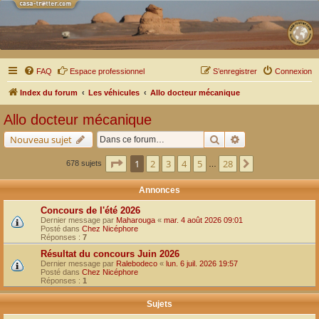
FAQ
Espace professionnel
S’enregistrer
Connexion
Index du forum
Les véhicules
Allo docteur mécanique
Allo docteur mécanique
Rechercher
Recherche avancé
Nouveau sujet
Page
1
sur
28
1
2
3
4
5
28
Suivante
678 sujets
…
Annonces
Concours de l'été 2026
Dernier message par
Maharouga
«
mar. 4 août 2026 09:01
Posté dans
Chez Nicéphore
Réponses :
7
Résultat du concours Juin 2026
Dernier message par
Ralebodeco
«
lun. 6 juil. 2026 19:57
Posté dans
Chez Nicéphore
Réponses :
1
Sujets