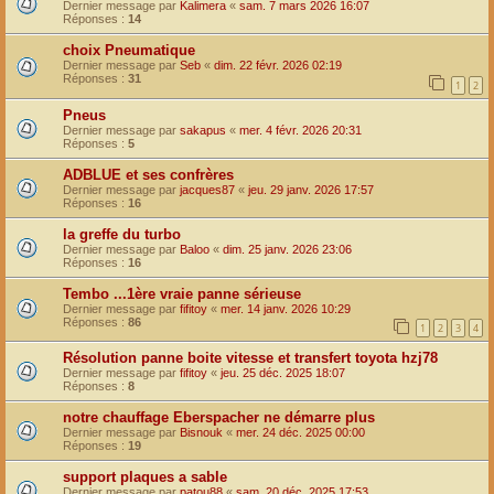
Dernier message par
Kalimera
«
sam. 7 mars 2026 16:07
Réponses :
14
choix Pneumatique
Dernier message par
Seb
«
dim. 22 févr. 2026 02:19
Réponses :
31
1
2
Pneus
Dernier message par
sakapus
«
mer. 4 févr. 2026 20:31
Réponses :
5
ADBLUE et ses confrères
Dernier message par
jacques87
«
jeu. 29 janv. 2026 17:57
Réponses :
16
la greffe du turbo
Dernier message par
Baloo
«
dim. 25 janv. 2026 23:06
Réponses :
16
Tembo ...1ère vraie panne sérieuse
Dernier message par
fifitoy
«
mer. 14 janv. 2026 10:29
Réponses :
86
1
2
3
4
Résolution panne boite vitesse et transfert toyota hzj78
Dernier message par
fifitoy
«
jeu. 25 déc. 2025 18:07
Réponses :
8
notre chauffage Eberspacher ne démarre plus
Dernier message par
Bisnouk
«
mer. 24 déc. 2025 00:00
Réponses :
19
support plaques a sable
Dernier message par
patou88
«
sam. 20 déc. 2025 17:53