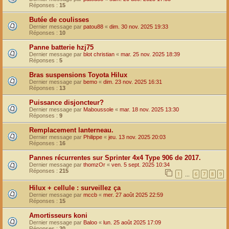
Réponses :
15
Butée de coulisses
Dernier message par
patou88
«
dim. 30 nov. 2025 19:33
Réponses :
10
Panne batterie hzj75
Dernier message par
blot christian
«
mar. 25 nov. 2025 18:39
Réponses :
5
Bras suspensions Toyota Hilux
Dernier message par
bemo
«
dim. 23 nov. 2025 16:31
Réponses :
13
Puissance disjoncteur?
Dernier message par
Maboussole
«
mar. 18 nov. 2025 13:30
Réponses :
9
Remplacement lanterneau.
Dernier message par
Philippe
«
jeu. 13 nov. 2025 20:03
Réponses :
16
Pannes récurrentes sur Sprinter 4x4 Type 906 de 2017.
Dernier message par
thomzOr
«
ven. 5 sept. 2025 10:34
Réponses :
215
1
6
7
8
9
…
Hilux + cellule : surveillez ça
Dernier message par
mccb
«
mer. 27 août 2025 22:59
Réponses :
15
Amortisseurs koni
Dernier message par
Baloo
«
lun. 25 août 2025 17:09
Réponses :
20