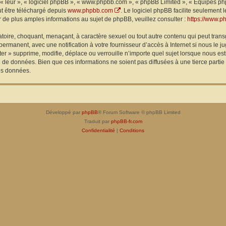
« leur », « logiciel phpBB », « www.phpbb.com », « phpBB Limited », « Équipes phpB
ut être téléchargé depuis
www.phpbb.com
. Le logiciel phpBB facilite seulement
e plus amples informations au sujet de phpBB, veuillez consulter :
https://www.p
toire, choquant, menaçant, à caractère sexuel ou tout autre contenu qui peut transg
permanent, avec une notification à votre fournisseur d’accès à Internet si nous le
er » supprime, modifie, déplace ou verrouille n’importe quel sujet lorsque nous 
 de données. Bien que ces informations ne soient pas diffusées à une tierce partie
es données.
Développé par
phpBB
® Forum Software © phpBB Limited
Traduit par
phpBB-fr.com
Confidentialité
|
Conditions