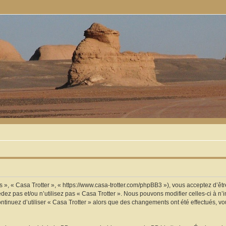
os », « Casa Trotter », « https://www.casa-trotter.com/phpBB3 »), vous acceptez d’
édez pas et/ou n’utilisez pas « Casa Trotter ». Nous pouvons modifier celles-ci à 
 continuez d’utiliser « Casa Trotter » alors que des changements ont été effectués,