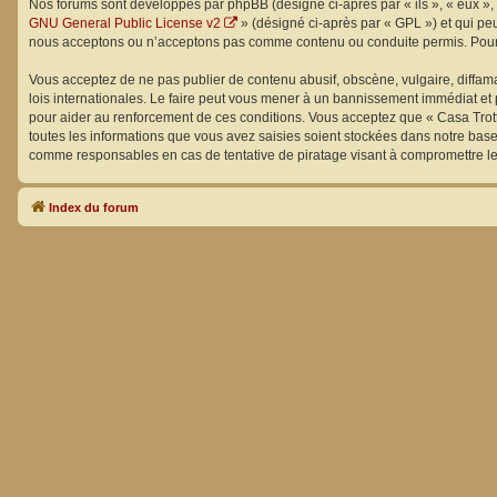
Nos forums sont développés par phpBB (désigné ci-après par « ils », « eux », 
GNU General Public License v2
» (désigné ci-après par « GPL ») et qui pe
nous acceptons ou n’acceptons pas comme contenu ou conduite permis. Pour d
Vous acceptez de ne pas publier de contenu abusif, obscène, vulgaire, diffama
lois internationales. Le faire peut vous mener à un bannissement immédiat et 
pour aider au renforcement de ces conditions. Vous acceptez que « Casa Trott
toutes les informations que vous avez saisies soient stockées dans notre base
comme responsables en cas de tentative de piratage visant à compromettre l
Index du forum