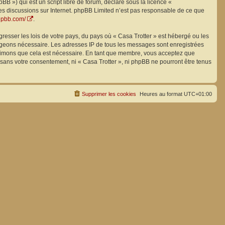
B ») qui est un script libre de forum, déclaré sous la licence «
 les discussions sur Internet. phpBB Limited n’est pas responsable de ce que
hpbb.com/
.
resser les lois de votre pays, du pays où « Casa Trotter » est hébergé ou les
 jugeons nécessaire. Les adresses IP de tous les messages sont enregistrées
estimons que cela est nécessaire. En tant que membre, vous acceptez que
 sans votre consentement, ni « Casa Trotter », ni phpBB ne pourront être tenus
Supprimer les cookies
Heures au format
UTC+01:00