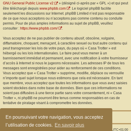
GNU General Public License v2
» (désigné ci-après par « GPL ») et qui peut
être téléchargé depuis
www.phpbb.com
. Le logiciel phpBB facilite
seulement les discussions sur Internet. phpBB Limited n’est pas responsable
de ce que nous acceptons ou n’acceptons pas comme contenu ou conduite
permis. Pour de plus amples informations au sujet de phpBB, veuillez
consulter :
https://www.phpbb.com/
.
Vous acceptez de ne pas publier de contenu abusif, obscène, vulgaire,
diffamatoire, choquant, menaçant, à caractère sexuel ou tout autre contenu qui
peut transgresser les lois de votre pays, du pays où « Casa Trotter » est
hébergé ou les lois internationales. Le faire peut vous mener à un
bannissement immédiat et permanent, avec une notification à votre fournisseur
d’accès à Internet si nous le jugeons nécessaire. Les adresses IP de tous les
messages sont enregistrées pour aider au renforcement de ces conditions.
Vous acceptez que « Casa Trotter » supprime, modifie, déplace ou verrouille
n’importe quel sujet lorsque nous estimons que cela est nécessaire. En tant
que membre, vous acceptez que toutes les informations que vous avez saisies
soient stockées dans notre base de données. Bien que ces informations ne
soient pas diffusées à une tierce partie sans votre consentement, ni « Casa
Trotter », ni phpBB ne pourront être tenus comme responsables en cas de
tentative de piratage visant à compromettre les données.
En poursuivant votre navigation, vous acceptez
l’utilisation de cookies.
En savoir plus
Index du forum
Supprimer les cookies
Heures au format
UTC+01:00