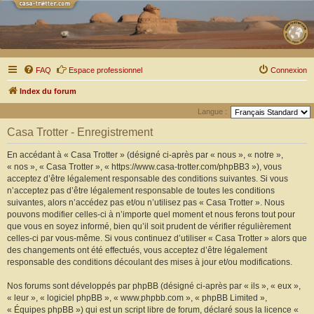
FAQ
Espace professionnel
Connexion
Index du forum
Langue :
Casa Trotter - Enregistrement
En accédant à « Casa Trotter » (désigné ci-après par « nous », « notre »,
« nos », « Casa Trotter », « https://www.casa-trotter.com/phpBB3 »), vous
acceptez d’être légalement responsable des conditions suivantes. Si vous
n’acceptez pas d’être légalement responsable de toutes les conditions
suivantes, alors n’accédez pas et/ou n’utilisez pas « Casa Trotter ». Nous
pouvons modifier celles-ci à n’importe quel moment et nous ferons tout pour
que vous en soyez informé, bien qu’il soit prudent de vérifier régulièrement
celles-ci par vous-même. Si vous continuez d’utiliser « Casa Trotter » alors que
des changements ont été effectués, vous acceptez d’être légalement
responsable des conditions découlant des mises à jour et/ou modifications.
Nos forums sont développés par phpBB (désigné ci-après par « ils », « eux »,
« leur », « logiciel phpBB », « www.phpbb.com », « phpBB Limited »,
« Équipes phpBB ») qui est un script libre de forum, déclaré sous la licence «