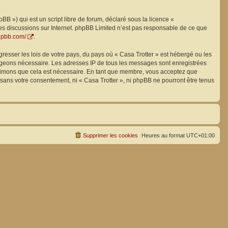
B ») qui est un script libre de forum, déclaré sous la licence «
 les discussions sur Internet. phpBB Limited n’est pas responsable de ce que
hpbb.com/
.
resser les lois de votre pays, du pays où « Casa Trotter » est hébergé ou les
 jugeons nécessaire. Les adresses IP de tous les messages sont enregistrées
estimons que cela est nécessaire. En tant que membre, vous acceptez que
 sans votre consentement, ni « Casa Trotter », ni phpBB ne pourront être tenus
Supprimer les cookies
Heures au format
UTC+01:00