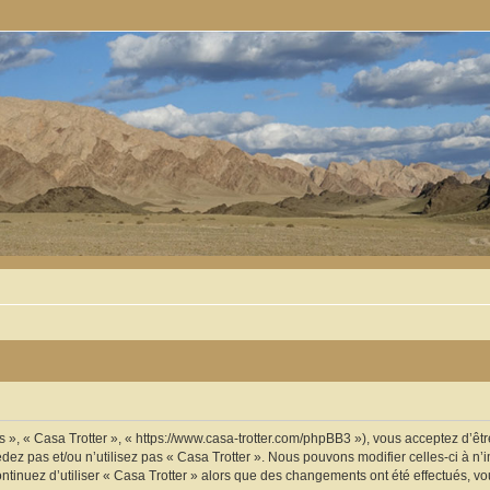
os », « Casa Trotter », « https://www.casa-trotter.com/phpBB3 »), vous acceptez d’
édez pas et/ou n’utilisez pas « Casa Trotter ». Nous pouvons modifier celles-ci à 
 continuez d’utiliser « Casa Trotter » alors que des changements ont été effectués,