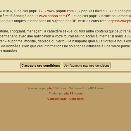
« leur », « logiciel phpBB », « www.phpbb.com », « phpBB Limited », « Équipes phpB
ut être téléchargé depuis
www.phpbb.com
. Le logiciel phpBB facilite seulement
e plus amples informations au sujet de phpBB, veuillez consulter :
https://www.p
toire, choquant, menaçant, à caractère sexuel ou tout autre contenu qui peut transg
permanent, avec une notification à votre fournisseur d’accès à Internet si nous le
er » supprime, modifie, déplace ou verrouille n’importe quel sujet lorsque nous 
 de données. Bien que ces informations ne soient pas diffusées à une tierce partie
es données.
Développé par
phpBB
® Forum Software © phpBB Limited
Traduit par
phpBB-fr.com
Confidentialité
|
Conditions