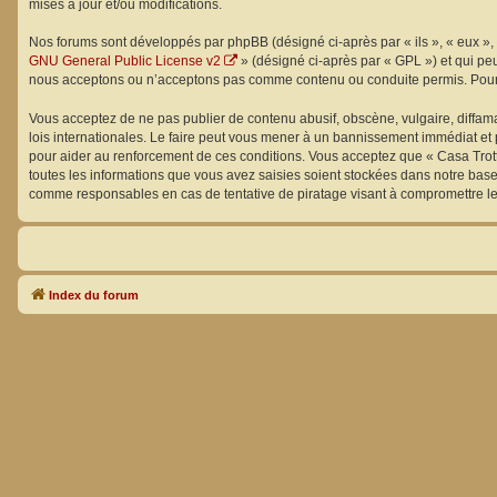
mises à jour et/ou modifications.
Nos forums sont développés par phpBB (désigné ci-après par « ils », « eux », 
GNU General Public License v2
» (désigné ci-après par « GPL ») et qui pe
nous acceptons ou n’acceptons pas comme contenu ou conduite permis. Pour d
Vous acceptez de ne pas publier de contenu abusif, obscène, vulgaire, diffama
lois internationales. Le faire peut vous mener à un bannissement immédiat et 
pour aider au renforcement de ces conditions. Vous acceptez que « Casa Trott
toutes les informations que vous avez saisies soient stockées dans notre base
comme responsables en cas de tentative de piratage visant à compromettre l
Index du forum