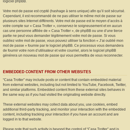
logiciel phpBB.
Votre mot de passe est crypté (hashage à sens unique) afin qu’il soit sécurisé.
Cependant, il est recommandé de ne pas utiliser le même mot de passe sur
plusieurs sites Internet différents. Votre mot de passe est le moyen d’accès à
votre compte sur « Casa Trotter », conservez-le soigneusement et en aucun
cas une personne affiliée de « Casa Trotter », de phpBB ou une d’une tierce
partie ne peut vous demander légitimement votre mot de passe. Si vous
oubliez votre mot de passe, vous pouvez utiliser la fonction « J’ai oublié mon
mot de passe » fournie par le logiciel phpBB. Ce processus vous demandera
de fournir votre nom d’utilisateur et votre courriel, alors le logiciel phpBB
générera un nouveau mot de passe qui vous permettra de vous reconnecter.
EMBEDDED CONTENT FROM OTHER WEBSITES
“Casa Trotter” may include posts or content that contain embedded material
from external websites, including but not limited to YouTube, Facebook, Twitter,
and similar platforms. Embedded content from these external sites behaves in
the same way as if you had visited the originating website directly.
These external websites may collect data about you, use cookies, embed
additional third-party tracking, and monitor your interaction with the embedded
content, including tracking your interaction if you have an account and are
logged in to that website.
Please note that such activity is beyond the control of “Casa Trotter” and is