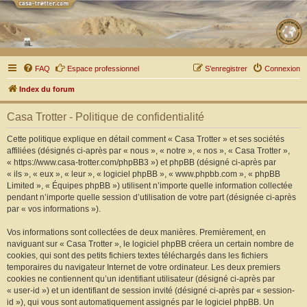
FAQ
Espace professionnel
S’enregistrer
Connexion
Index du forum
Casa Trotter - Politique de confidentialité
Cette politique explique en détail comment « Casa Trotter » et ses sociétés
affiliées (désignés ci-après par « nous », « notre », « nos », « Casa Trotter »,
« https://www.casa-trotter.com/phpBB3 ») et phpBB (désigné ci-après par
« ils », « eux », « leur », « logiciel phpBB », « www.phpbb.com », « phpBB
Limited », « Équipes phpBB ») utilisent n’importe quelle information collectée
pendant n’importe quelle session d’utilisation de votre part (désignée ci-après
par « vos informations »).
Vos informations sont collectées de deux manières. Premièrement, en
naviguant sur « Casa Trotter », le logiciel phpBB créera un certain nombre de
cookies, qui sont des petits fichiers textes téléchargés dans les fichiers
temporaires du navigateur Internet de votre ordinateur. Les deux premiers
cookies ne contiennent qu’un identifiant utilisateur (désigné ci-après par
« user-id ») et un identifiant de session invité (désigné ci-après par « session-
id »), qui vous sont automatiquement assignés par le logiciel phpBB. Un