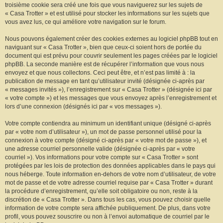
troisième cookie sera créé une fois que vous naviguerez sur les sujets de
« Casa Trotter » et est utilisé pour stocker les informations sur les sujets que
vous avez lus, ce qui améliore votre navigation sur le forum.
Nous pouvons également créer des cookies externes au logiciel phpBB tout en
naviguant sur « Casa Trotter », bien que ceux-ci soient hors de portée du
document qui est prévu pour couvrir seulement les pages créées par le logiciel
phpBB. La seconde manière est de récupérer l’information que vous nous
envoyez et que nous collectons. Ceci peut être, et n’est pas limité à : la
publication de message en tant qu’utilisateur invité (désignée ci-après par
« messages invités »), l’enregistrement sur « Casa Trotter » (désignée ici par
« votre compte ») et les messages que vous envoyez après l’enregistrement et
lors d’une connexion (désignés ici par « vos messages »).
Votre compte contiendra au minimum un identifiant unique (désigné ci-après
par « votre nom d’utilisateur »), un mot de passe personnel utilisé pour la
connexion à votre compte (désigné ci-après par « votre mot de passe »), et
une adresse courriel personnelle valide (désignée ci-après par « votre
courriel »). Vos informations pour votre compte sur « Casa Trotter » sont
protégées par les lois de protection des données applicables dans le pays qui
nous héberge. Toute information en-dehors de votre nom d’utilisateur, de votre
mot de passe et de votre adresse courriel requise par « Casa Trotter » durant
la procédure d’enregistrement, qu’elle soit obligatoire ou non, reste à la
discrétion de « Casa Trotter ». Dans tous les cas, vous pouvez choisir quelle
information de votre compte sera affichée publiquement. De plus, dans votre
profil, vous pouvez souscrire ou non à l’envoi automatique de courriel par le