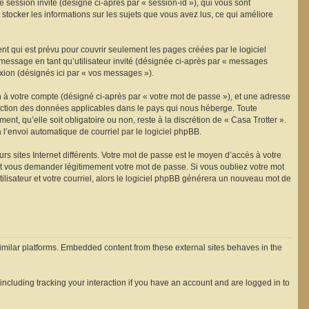
de session invité (désigné ci-après par « session-id »), qui vous sont
stocker les informations sur les sujets que vous avez lus, ce qui améliore
t qui est prévu pour couvrir seulement les pages créées par le logiciel
 message en tant qu’utilisateur invité (désignée ci-après par « messages
exion (désignés ici par « vos messages »).
n à votre compte (désigné ci-après par « votre mot de passe »), et une adresse
rotection des données applicables dans le pays qui nous héberge. Toute
nt, qu’elle soit obligatoire ou non, reste à la discrétion de « Casa Trotter ».
 l’envoi automatique de courriel par le logiciel phpBB.
s sites Internet différents. Votre mot de passe est le moyen d’accès à votre
ut vous demander légitimement votre mot de passe. Si vous oubliez votre mot
ilisateur et votre courriel, alors le logiciel phpBB générera un nouveau mot de
similar platforms. Embedded content from these external sites behaves in the
ncluding tracking your interaction if you have an account and are logged in to