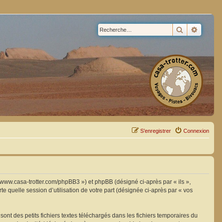
Rechercher
Recherc
S’enregistrer
Connexion
://www.casa-trotter.com/phpBB3 ») et phpBB (désigné ci-après par « ils »,
e quelle session d’utilisation de votre part (désignée ci-après par « vos
nt des petits fichiers textes téléchargés dans les fichiers temporaires du