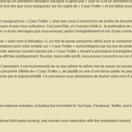
t qu’un identifiant utilisateur (désigné ci-après par « user-id ») et un identifiant 
une fois que vous naviguerez sur les sujets de « Casa Trotter » et est utilisé pour 
naviguant sur « Casa Trotter », bien que ceux-ci soient hors de portée du documen
z et que nous collectons. Ceci peut être, et n’est pas limité à : la publication de
ompte ») et les messages que vous envoyez après l’enregistrement et lors d’une conn
r « votre nom d’utilisateur »), un mot de passe personnel utilisé pour la connexio
formations pour votre compte sur « Casa Trotter » sont protégées par les lois de p
otre adresse courriel requise par « Casa Trotter » durant la procédure d’enregistreme
 affichée publiquement. De plus, dans votre profil, vous pouvez souscrire ou non à
. Cependant, il est recommandé de ne pas utiliser le même mot de passe sur plusieur
personne affiliée de « Casa Trotter », de phpBB ou une d’une tierce partie ne pe
urnie par le logiciel phpBB. Ce processus vous demandera de fournir votre nom d’ut
om external websites, including but not limited to YouTube, Facebook, Twitter, and 
nal third-party tracking, and monitor your interaction with the embedded content, i