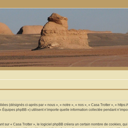
iliées (désignés ci-après par « nous », « notre », « nos », « Casa Trotter », « https
 Équipes phpBB ») utilisent n’importe quelle information collectée pendant n’import
sur « Casa Trotter », le logiciel phpBB créera un certain nombre de cookies, qui so