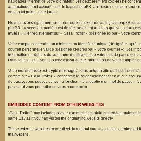
navigateur Internet de votre ordinateur. Les deux premiers cookies ne contiennen
automatiquement assignés par le logiciel phpBB. Un troisième cookie sera créé 
votre navigation sur le forum.
Nous pouvons également créer des cookies externes au logiciel phpBB tout en 
phpBB. La seconde manière est de récupérer l’information que vous nous envoye
invités »), l’enregistrement sur « Casa Trotter » (désignée ici par « votre c
Votre compte contiendra au minimum un identifiant unique (désigné ci-après pa
courriel personnelle valide (désignée ci-après par « votre courriel »). Vos in
information en-dehors de votre nom d’utilisateur, de votre mot de passe et de v
Dans tous les cas, vous pouvez choisir quelle information de votre compte sera
Votre mot de passe est crypté (hashage à sens unique) afin qu’il soit sécurisé
compte sur « Casa Trotter », conservez-le soigneusement et en aucun cas une 
de passe, vous pouvez utiliser la fonction « J’ai oublié mon mot de passe » fo
passe qui vous permettra de vous reconnecter.
EMBEDDED CONTENT FROM OTHER WEBSITES
“Casa Trotter” may include posts or content that contain embedded material fr
same way as if you had visited the originating website directly.
These external websites may collect data about you, use cookies, embed additio
that website.