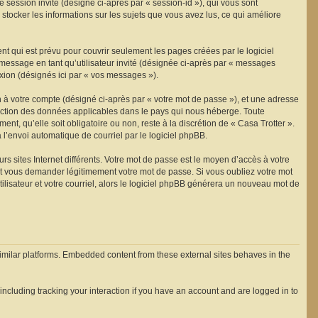
de session invité (désigné ci-après par « session-id »), qui vous sont
stocker les informations sur les sujets que vous avez lus, ce qui améliore
t qui est prévu pour couvrir seulement les pages créées par le logiciel
 message en tant qu’utilisateur invité (désignée ci-après par « messages
exion (désignés ici par « vos messages »).
n à votre compte (désigné ci-après par « votre mot de passe »), et une adresse
rotection des données applicables dans le pays qui nous héberge. Toute
nt, qu’elle soit obligatoire ou non, reste à la discrétion de « Casa Trotter ».
 l’envoi automatique de courriel par le logiciel phpBB.
s sites Internet différents. Votre mot de passe est le moyen d’accès à votre
ut vous demander légitimement votre mot de passe. Si vous oubliez votre mot
ilisateur et votre courriel, alors le logiciel phpBB générera un nouveau mot de
similar platforms. Embedded content from these external sites behaves in the
ncluding tracking your interaction if you have an account and are logged in to