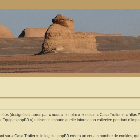
iliées (désignés ci-après par « nous », « notre », « nos », « Casa Trotter », « https
 Équipes phpBB ») utilisent n’importe quelle information collectée pendant n’import
sur « Casa Trotter », le logiciel phpBB créera un certain nombre de cookies, qui so