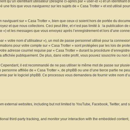
t qu’un identifiant utilisateur (désigné ci-après par « user-id ») et un identifiant 
une fois que vous naviguerez sur les sujets de « Casa Trotter » et est utilisé pour 
naviguant sur « Casa Trotter », bien que ceux-ci soient hors de portée du documen
z et que nous collectons. Ceci peut être, et n’est pas limité à : la publication de
ompte ») et les messages que vous envoyez après l’enregistrement et lors d’une conn
r « votre nom d’utilisateur »), un mot de passe personnel utilisé pour la connexio
formations pour votre compte sur « Casa Trotter » sont protégées par les lois de p
otre adresse courriel requise par « Casa Trotter » durant la procédure d’enregistreme
 affichée publiquement. De plus, dans votre profil, vous pouvez souscrire ou non à
. Cependant, il est recommandé de ne pas utiliser le même mot de passe sur plusieur
personne affiliée de « Casa Trotter », de phpBB ou une d’une tierce partie ne pe
urnie par le logiciel phpBB. Ce processus vous demandera de fournir votre nom d’ut
om external websites, including but not limited to YouTube, Facebook, Twitter, and 
nal third-party tracking, and monitor your interaction with the embedded content, i