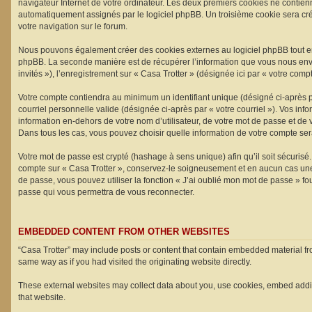
navigateur Internet de votre ordinateur. Les deux premiers cookies ne contiennen
automatiquement assignés par le logiciel phpBB. Un troisième cookie sera créé 
votre navigation sur le forum.
Nous pouvons également créer des cookies externes au logiciel phpBB tout en 
phpBB. La seconde manière est de récupérer l’information que vous nous envoye
invités »), l’enregistrement sur « Casa Trotter » (désignée ici par « votre c
Votre compte contiendra au minimum un identifiant unique (désigné ci-après pa
courriel personnelle valide (désignée ci-après par « votre courriel »). Vos in
information en-dehors de votre nom d’utilisateur, de votre mot de passe et de v
Dans tous les cas, vous pouvez choisir quelle information de votre compte sera
Votre mot de passe est crypté (hashage à sens unique) afin qu’il soit sécurisé
compte sur « Casa Trotter », conservez-le soigneusement et en aucun cas une 
de passe, vous pouvez utiliser la fonction « J’ai oublié mon mot de passe » fo
passe qui vous permettra de vous reconnecter.
EMBEDDED CONTENT FROM OTHER WEBSITES
“Casa Trotter” may include posts or content that contain embedded material fr
same way as if you had visited the originating website directly.
These external websites may collect data about you, use cookies, embed additio
that website.