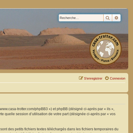
Rechercher
Recherc
S’enregistrer
Connexion
://www.casa-trotter.com/phpBB3 ») et phpBB (désigné ci-après par « ils »,
e quelle session d’utilisation de votre part (désignée ci-après par « vos
nt des petits fichiers textes téléchargés dans les fichiers temporaires du