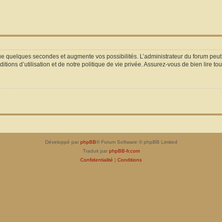
que quelques secondes et augmente vos possibilités. L’administrateur du forum pe
ions d’utilisation et de notre politique de vie privée. Assurez-vous de bien lire to
Développé par
phpBB
® Forum Software © phpBB Limited
Traduit par
phpBB-fr.com
Confidentialité
|
Conditions