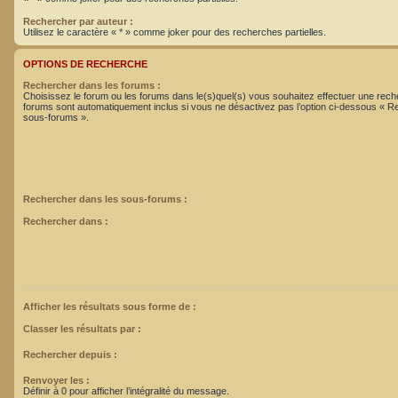
Rechercher par auteur :
Utilisez le caractère « * » comme joker pour des recherches partielles.
OPTIONS DE RECHERCHE
Rechercher dans les forums :
Choisissez le forum ou les forums dans le(s)quel(s) vous souhaitez effectuer une rec
forums sont automatiquement inclus si vous ne désactivez pas l’option ci-dessous « R
sous-forums ».
Rechercher dans les sous-forums :
Rechercher dans :
Afficher les résultats sous forme de :
Classer les résultats par :
Rechercher depuis :
Renvoyer les :
Définir à 0 pour afficher l’intégralité du message.