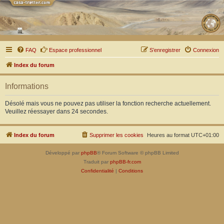
FAQ
Espace professionnel
S’enregistrer
Connexion
Index du forum
Informations
Désolé mais vous ne pouvez pas utiliser la fonction recherche actuellement.
Veuillez réessayer dans 24 secondes.
Index du forum
Supprimer les cookies
Heures au format
UTC+01:00
Développé par
phpBB
® Forum Software © phpBB Limited
Traduit par
phpBB-fr.com
Confidentialité
|
Conditions