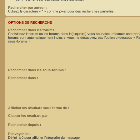
Rechercher par auteur :
Utilisez le caractère « * » comme joker pour des recherches partielles.
OPTIONS DE RECHERCHE
Rechercher dans les forums :
Choisissez le forum ou les forums dans le(s)quel(s) vous souhaitez effectuer une rec
forums sont automatiquement inclus si vous ne désactivez pas l’option ci-dessous « R
sous-forums ».
Rechercher dans les sous-forums :
Rechercher dans :
Afficher les résultats sous forme de :
Classer les résultats par :
Rechercher depuis :
Renvoyer les :
Définir à 0 pour afficher l’intégralité du message.