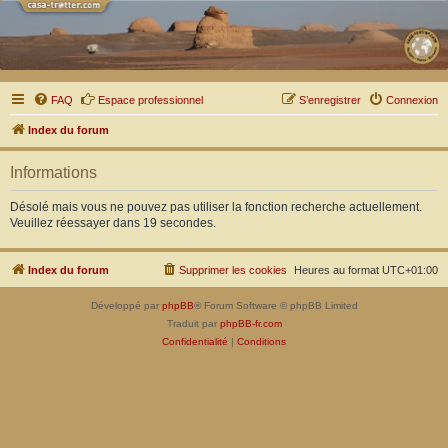
FAQ
Espace professionnel
S’enregistrer
Connexion
Index du forum
Informations
Désolé mais vous ne pouvez pas utiliser la fonction recherche actuellement.
Veuillez réessayer dans 19 secondes.
Index du forum
Supprimer les cookies
Heures au format
UTC+01:00
Développé par
phpBB
® Forum Software © phpBB Limited
Traduit par
phpBB-fr.com
Confidentialité
|
Conditions