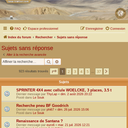
FAQ
Espace professionnel
S’enregistrer
Connexion
Index du forum
Rechercher
Sujets sans réponse
Sujets sans réponse
Aller à la recherche avancée
Rechercher
Recherche avancée
Page
1
sur
37
1
2
3
4
5
37
Suivante
923 résultats trouvés
…
Sujets
SPRINTER 4X4 avec cellule WOELCKE, 3 places, 3.5 t
Dernier message par
ThyLap
«
dim. 2 août 2026 20:22
Posté dans
Le Souk
Recherche pneu BF Goodrich
Dernier message par
phi67
«
dim. 26 juil. 2026 15:06
Posté dans
Le Souk
Renaissance de Santana ?
Dernier message par
euro6
«
mar. 21 juil. 2026 12:21