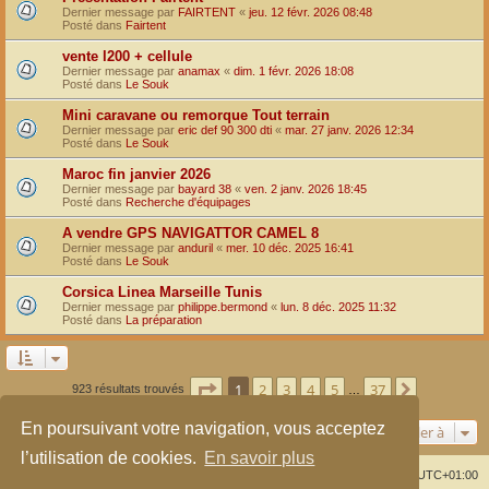
Dernier message par
FAIRTENT
«
jeu. 12 févr. 2026 08:48
Posté dans
Fairtent
vente l200 + cellule
Dernier message par
anamax
«
dim. 1 févr. 2026 18:08
Posté dans
Le Souk
Mini caravane ou remorque Tout terrain
Dernier message par
eric def 90 300 dti
«
mar. 27 janv. 2026 12:34
Posté dans
Le Souk
Maroc fin janvier 2026
Dernier message par
bayard 38
«
ven. 2 janv. 2026 18:45
Posté dans
Recherche d'équipages
A vendre GPS NAVIGATTOR CAMEL 8
Dernier message par
anduril
«
mer. 10 déc. 2025 16:41
Posté dans
Le Souk
Corsica Linea Marseille Tunis
Dernier message par
philippe.bermond
«
lun. 8 déc. 2025 11:32
Posté dans
La préparation
Page
1
sur
37
1
2
3
4
5
37
Suivante
923 résultats trouvés
…
En poursuivant votre navigation, vous acceptez
Aller à
l’utilisation de cookies.
En savoir plus
Index du forum
Supprimer les cookies
Heures au format
UTC+01:00