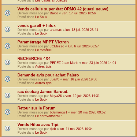
Posté dans
Les cases à roulettes
Vends cellule super état ORMO 42 (quasi neuve)
Dernier message par
Baloo
«
ven. 17 juil. 2026 18:56
Posté dans
Le Souk
vends gazell + hilux
Dernier message par
anamax
«
lun. 13 juil. 2026 23:41
Posté dans
Le Souk
Paramétrage MPPT Victron
Dernier message par
JCMezzo
«
lun. 6 juil. 2026 06:57
Posté dans
Le matériel
RECHERCHE 4X4
Dernier message par
PEREZ Jean Marie
«
mar. 23 juin 2026 14:01
Posté dans
Autres tipis
Demande avis pour achat Pajero
Dernier message par
Ju&Yo
«
mar. 16 juin 2026 19:58
Posté dans
Autres tipis
sac écobag James Baroud.
Dernier message par
Maya26
«
ven. 12 juin 2026 14:31
Posté dans
Le Souk
Retour sur le Forum
Dernier message par
bdemange1
«
mer. 20 mai 2026 09:52
Posté dans
Le caravansérail :
Vends Hilux avec Tipi.
Dernier message par
djeb
«
lun. 11 mai 2026 10:34
Posté dans
Le Souk