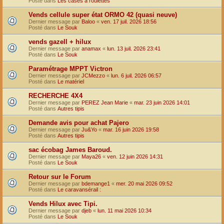
Posté dans
Les cases à roulettes
Vends cellule super état ORMO 42 (quasi neuve)
Dernier message par
Baloo
«
ven. 17 juil. 2026 18:56
Posté dans
Le Souk
vends gazell + hilux
Dernier message par
anamax
«
lun. 13 juil. 2026 23:41
Posté dans
Le Souk
Paramétrage MPPT Victron
Dernier message par
JCMezzo
«
lun. 6 juil. 2026 06:57
Posté dans
Le matériel
RECHERCHE 4X4
Dernier message par
PEREZ Jean Marie
«
mar. 23 juin 2026 14:01
Posté dans
Autres tipis
Demande avis pour achat Pajero
Dernier message par
Ju&Yo
«
mar. 16 juin 2026 19:58
Posté dans
Autres tipis
sac écobag James Baroud.
Dernier message par
Maya26
«
ven. 12 juin 2026 14:31
Posté dans
Le Souk
Retour sur le Forum
Dernier message par
bdemange1
«
mer. 20 mai 2026 09:52
Posté dans
Le caravansérail :
Vends Hilux avec Tipi.
Dernier message par
djeb
«
lun. 11 mai 2026 10:34
Posté dans
Le Souk