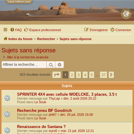
FAQ
Espace professionnel
S’enregistrer
Connexion
Index du forum
Rechercher
Sujets sans réponse
Sujets sans réponse
Aller à la recherche avancée
Rechercher
Recherche avancée
Page
1
sur
37
1
2
3
4
5
37
Suivante
923 résultats trouvés
…
Sujets
SPRINTER 4X4 avec cellule WOELCKE, 3 places, 3.5 t
Dernier message par
ThyLap
«
dim. 2 août 2026 20:22
Posté dans
Le Souk
Recherche pneu BF Goodrich
Dernier message par
phi67
«
dim. 26 juil. 2026 15:06
Posté dans
Le Souk
Renaissance de Santana ?
Dernier message par
euro6
«
mar. 21 juil. 2026 12:21