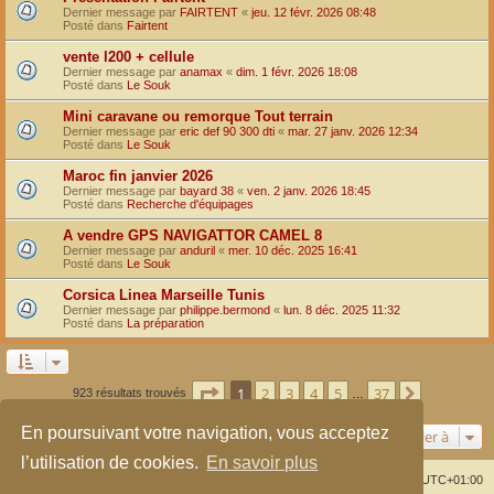
Dernier message par
FAIRTENT
«
jeu. 12 févr. 2026 08:48
Posté dans
Fairtent
vente l200 + cellule
Dernier message par
anamax
«
dim. 1 févr. 2026 18:08
Posté dans
Le Souk
Mini caravane ou remorque Tout terrain
Dernier message par
eric def 90 300 dti
«
mar. 27 janv. 2026 12:34
Posté dans
Le Souk
Maroc fin janvier 2026
Dernier message par
bayard 38
«
ven. 2 janv. 2026 18:45
Posté dans
Recherche d'équipages
A vendre GPS NAVIGATTOR CAMEL 8
Dernier message par
anduril
«
mer. 10 déc. 2025 16:41
Posté dans
Le Souk
Corsica Linea Marseille Tunis
Dernier message par
philippe.bermond
«
lun. 8 déc. 2025 11:32
Posté dans
La préparation
Page
1
sur
37
1
2
3
4
5
37
Suivante
923 résultats trouvés
…
En poursuivant votre navigation, vous acceptez
Aller à
l’utilisation de cookies.
En savoir plus
Index du forum
Supprimer les cookies
Heures au format
UTC+01:00