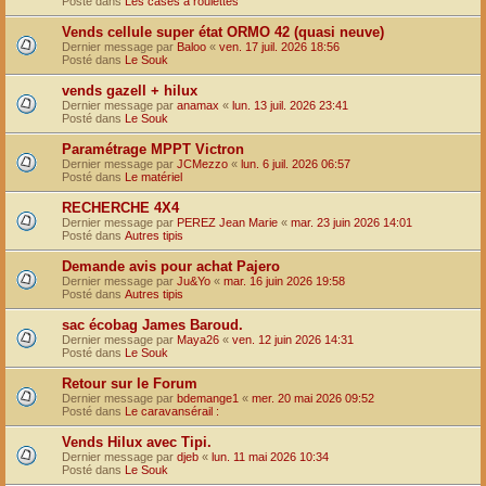
Posté dans
Les cases à roulettes
Vends cellule super état ORMO 42 (quasi neuve)
Dernier message par
Baloo
«
ven. 17 juil. 2026 18:56
Posté dans
Le Souk
vends gazell + hilux
Dernier message par
anamax
«
lun. 13 juil. 2026 23:41
Posté dans
Le Souk
Paramétrage MPPT Victron
Dernier message par
JCMezzo
«
lun. 6 juil. 2026 06:57
Posté dans
Le matériel
RECHERCHE 4X4
Dernier message par
PEREZ Jean Marie
«
mar. 23 juin 2026 14:01
Posté dans
Autres tipis
Demande avis pour achat Pajero
Dernier message par
Ju&Yo
«
mar. 16 juin 2026 19:58
Posté dans
Autres tipis
sac écobag James Baroud.
Dernier message par
Maya26
«
ven. 12 juin 2026 14:31
Posté dans
Le Souk
Retour sur le Forum
Dernier message par
bdemange1
«
mer. 20 mai 2026 09:52
Posté dans
Le caravansérail :
Vends Hilux avec Tipi.
Dernier message par
djeb
«
lun. 11 mai 2026 10:34
Posté dans
Le Souk