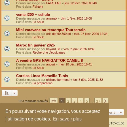
Dernier message par
FAIRTENT
«
jeu. 12 févr. 2026 08:48
Posté dans
Fairtent
vente l200 + cellule
Dernier message par
anamax
«
dim. 1 févr. 2026 18:08
Posté dans
Le Souk
Mini caravane ou remorque Tout terrain
Dernier message par
eric def 90 300 dti
«
mar. 27 janv. 2026 12:34
Posté dans
Le Souk
Maroc fin janvier 2026
Dernier message par
bayard 38
«
ven. 2 janv. 2026 18:45
Posté dans
Recherche d'équipages
A vendre GPS NAVIGATTOR CAMEL 8
Dernier message par
anduril
«
mer. 10 déc. 2025 16:41
Posté dans
Le Souk
Corsica Linea Marseille Tunis
Dernier message par
philippe.bermond
«
lun. 8 déc. 2025 11:32
Posté dans
La préparation
Page
1
sur
37
1
2
3
4
5
37
Suivante
923 résultats trouvés
…
En poursuivant votre navigation, vous acceptez
Aller à
l’utilisation de cookies.
En savoir plus
Index du forum
Supprimer les cookies
Heures au format
UTC+01:00