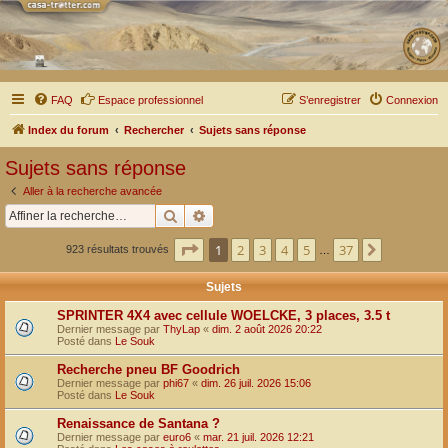
FAQ
Espace professionnel
S’enregistrer
Connexion
Index du forum
Rechercher
Sujets sans réponse
Sujets sans réponse
Aller à la recherche avancée
Rechercher
Recherche avancée
Page
1
sur
37
1
2
3
4
5
37
Suivante
923 résultats trouvés
…
Sujets
SPRINTER 4X4 avec cellule WOELCKE, 3 places, 3.5 t
Dernier message par
ThyLap
«
dim. 2 août 2026 20:22
Posté dans
Le Souk
Recherche pneu BF Goodrich
Dernier message par
phi67
«
dim. 26 juil. 2026 15:06
Posté dans
Le Souk
Renaissance de Santana ?
Dernier message par
euro6
«
mar. 21 juil. 2026 12:21