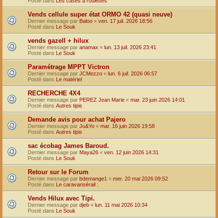
Posté dans
Les cases à roulettes
Vends cellule super état ORMO 42 (quasi neuve)
Dernier message par
Baloo
«
ven. 17 juil. 2026 18:56
Posté dans
Le Souk
vends gazell + hilux
Dernier message par
anamax
«
lun. 13 juil. 2026 23:41
Posté dans
Le Souk
Paramétrage MPPT Victron
Dernier message par
JCMezzo
«
lun. 6 juil. 2026 06:57
Posté dans
Le matériel
RECHERCHE 4X4
Dernier message par
PEREZ Jean Marie
«
mar. 23 juin 2026 14:01
Posté dans
Autres tipis
Demande avis pour achat Pajero
Dernier message par
Ju&Yo
«
mar. 16 juin 2026 19:58
Posté dans
Autres tipis
sac écobag James Baroud.
Dernier message par
Maya26
«
ven. 12 juin 2026 14:31
Posté dans
Le Souk
Retour sur le Forum
Dernier message par
bdemange1
«
mer. 20 mai 2026 09:52
Posté dans
Le caravansérail :
Vends Hilux avec Tipi.
Dernier message par
djeb
«
lun. 11 mai 2026 10:34
Posté dans
Le Souk