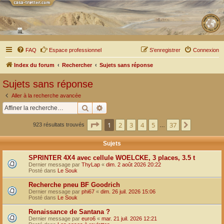
FAQ
Espace professionnel
S’enregistrer
Connexion
Index du forum
Rechercher
Sujets sans réponse
Sujets sans réponse
Aller à la recherche avancée
Rechercher
Recherche avancée
Page
1
sur
37
1
2
3
4
5
37
Suivante
923 résultats trouvés
…
Sujets
SPRINTER 4X4 avec cellule WOELCKE, 3 places, 3.5 t
Dernier message par
ThyLap
«
dim. 2 août 2026 20:22
Posté dans
Le Souk
Recherche pneu BF Goodrich
Dernier message par
phi67
«
dim. 26 juil. 2026 15:06
Posté dans
Le Souk
Renaissance de Santana ?
Dernier message par
euro6
«
mar. 21 juil. 2026 12:21