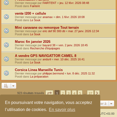
Dernier message par
FAIRTENT
«
jeu. 12 févr. 2026 08:48
Posté dans
Fairtent
vente l200 + cellule
Dernier message par
anamax
«
dim. 1 févr. 2026 18:08
Posté dans
Le Souk
Mini caravane ou remorque Tout terrain
Dernier message par
eric def 90 300 dti
«
mar. 27 janv. 2026 12:34
Posté dans
Le Souk
Maroc fin janvier 2026
Dernier message par
bayard 38
«
ven. 2 janv. 2026 18:45
Posté dans
Recherche d'équipages
A vendre GPS NAVIGATTOR CAMEL 8
Dernier message par
anduril
«
mer. 10 déc. 2025 16:41
Posté dans
Le Souk
Corsica Linea Marseille Tunis
Dernier message par
philippe.bermond
«
lun. 8 déc. 2025 11:32
Posté dans
La préparation
Page
1
sur
37
1
2
3
4
5
37
Suivante
923 résultats trouvés
…
En poursuivant votre navigation, vous acceptez
Aller à
l’utilisation de cookies.
En savoir plus
Index du forum
Supprimer les cookies
Heures au format
UTC+01:00